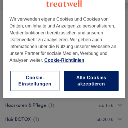
Wir verwenden eigene Cookies und Cookies von
Damen - Haarschnitte & Stylings
(
7
)
ab 15 €
Dritten, um Inhalte und Anzeigen zu personalisieren,
Medienfunktionen bereitzustellen und unseren
Damen - Coloration & Föhnen
(
5
)
ab 54 €
Datenverkehr zu analysieren. Wir geben auch
Informationen über die Nutzung unserer Webseite an
Damen - Coloration, Schnitt & Föhnen
(
5
)
ab 72 €
unsere Partner für soziale Medien, Werbung und
Analysen weiter.
Cookie-Richtlinien
Herren - Haarschnitte & Rasuren
(
3
)
ab 15 €
Herren - Extras
(
1
)
10 €
Cookie-
Alle Cookies
Einstellungen
akzeptieren
Kinder - Haarschnitte & Stylings
(
2
)
25 €
Haarkuren & Pflege
(
1
)
ab 15 €
Hair BOTOX
(
1
)
ab 200 €