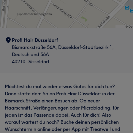
Ukrainisch. Vereinbaren Sie jetzt Ihren Termin und
Friseur
Haarentfernung
erleben Sie erstklassige Friseurkunst auf internationalem
Niveau!
Portfolio
Services
Profi Hair Düsseldorf
Friseur
Haarentfernung
Bismarckstraße 56A, Düsseldorf-Stadtbezirk 1,
Deutschland 56A
Was unsere Kunden über Antoneta sagen
40210 Düsseldorf
Was unsere Kunden über Valentina sagen
Professionell
5
Aufmerksam
8
Professionell
7
Herzlich
7
Möchtest du mal wieder etwas Gutes für dich tun?
Freundlich
5
Dann statte dem Salon Profi Hair Düsseldorf in der
Bismarck Straße einen Besuch ab. Ob neuer
Haarschnitt, Verlängerungen oder Microblading, für
jeden ist das Passende dabei. Auch für dich! Also
worauf wartest du noch? Buche deinen persönlichen
Wunschtermin online oder per App mit Treatwell und