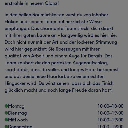
erstrahle in neuem Glanz!
Was unsere Kunden über Juliana sagen
In den hellen Räumlichkeiten wirst du von Inhaber
Hakan und seinem Team auf herzlichste Weise
Professionell
30
Kompetent
29
Sympathisch
23
empfangen. Das charmante Team steckt dich direkt
mit ihrer guten Laune an – langweilig wird es hier nie.
Talentiert
23
Doch nicht nur mit der Art und der lockeren Stimmung
wird hier gepunktet: Sie überzeugen mit ihrer
qualitativen Arbeit und einem Auge für Details. Das
Team zaubert dir den perfekten Augenaufschlag,
sorgt dafür, dass du volles und langes Haar bekommst
und das deine neue Haarfarbe zu einem echten
Hingucker wird. Du wirst sehen, dass dich das Finish
glücklich macht und noch lange Freude daran hast!
Montag
10:00
–
18:00
Dienstag
10:00
–
19:00
Mittwoch
10:00
–
19:00
Donnerstag
10:00
–
19:00