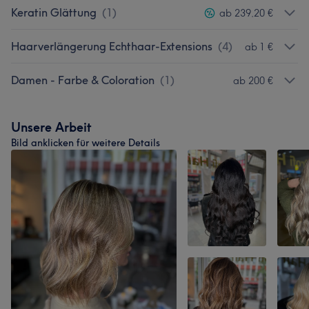
Keratin Glättung
(
1
)
ab 239,20 €
Haarverlängerung Echthaar-Extensions
(
4
)
ab 1 €
Damen - Farbe & Coloration
(
1
)
ab 200 €
Unsere Arbeit
Bild anklicken für weitere Details