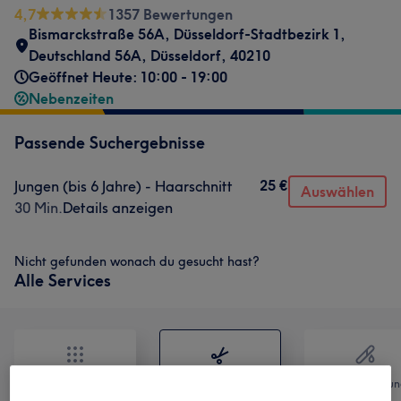
4,7
1357 Bewertungen
Bismarckstraße 56A, Düsseldorf-Stadtbezirk 1,
Deutschland 56A
,
Düsseldorf
,
40210
Geöffnet Heute: 10:00 - 19:00
Nebenzeiten
Passende Suchergebnisse
25 €
Jungen (bis 6 Jahre) - Haarschnitt
Auswählen
30 Min.
Details anzeigen
Nicht gefunden wonach du gesucht hast?
Alle Services
Alle
Friseur
Haarentfernun