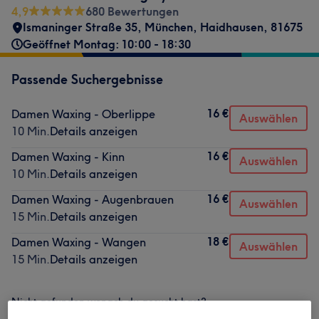
4,9
680 Bewertungen
Ismaninger Straße 35
,
München, Haidhausen
,
81675
Geöffnet Montag: 10:00 - 18:30
Passende Suchergebnisse
16 €
Damen Waxing - Oberlippe
Auswählen
10 Min.
Details anzeigen
16 €
Damen Waxing - Kinn
Auswählen
10 Min.
Details anzeigen
16 €
Damen Waxing - Augenbrauen
Auswählen
15 Min.
Details anzeigen
18 €
Damen Waxing - Wangen
Auswählen
15 Min.
Details anzeigen
Nicht gefunden wonach du gesucht hast?
Alle Services