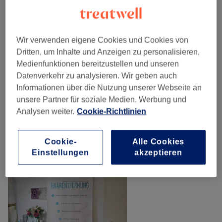
Damen - Waxing
(
27
)
ab 14 €
Wir verwenden eigene Cookies und Cookies von
Dritten, um Inhalte und Anzeigen zu personalisieren,
Herren - Waxing
(
25
)
ab 17 €
Medienfunktionen bereitzustellen und unseren
Datenverkehr zu analysieren. Wir geben auch
Dauerhafte Haarentfernung
(
14
)
ab 50 €
Informationen über die Nutzung unserer Webseite an
unsere Partner für soziale Medien, Werbung und
Analysen weiter.
Cookie-Richtlinien
Unsere Arbeit
Bild anklicken für weitere Details
Cookie-
Alle Cookies
Einstellungen
akzeptieren