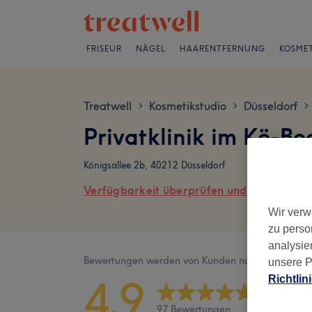
FRISEUR
NÄGEL
HAARENTFERNUNG
KOSMET
Treatwell
Kosmetikstudio
Düsseldorf
>
>
>
Privatklinik im Kö-B
Königsallee 2b, 40212 Düsseldorf
Verfügbarkeit überprüfen und online buch
Wir verw
zu perso
analysie
Bewertungen werden von Kunden nach ihrem Besu
unsere P
4,9
Richtlin
97 Bewertungen