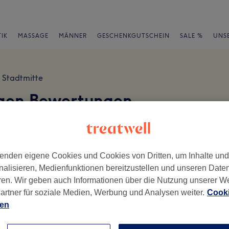
IK
MASSAGE
MÄNNER
GESCHENKGUTSCHEIN
SALE %
UNS
Stadtmitte
ogen Bewertungen
en
enden eigene Cookies und Cookies von Dritten, um Inhalte un
nalisieren, Medienfunktionen bereitzustellen und unseren Date
ren. Wir geben auch Informationen über die Nutzung unserer W
ch geschrieben.
artner für soziale Medien, Werbung und Analysen weiter.
Cooki
ien
Ambiente
Se