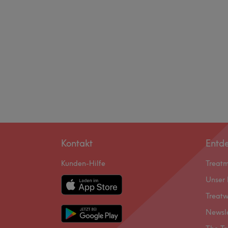
Kontakt
Entd
Kunden-Hilfe
Treat
Unser 
Treatw
Newsl