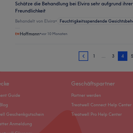
Schätze die Behandlung bei Elvira sehr aufgrund ihrer
Freundlichkeit
Behandelt von Elvira
•
Feuchtigkeitsspendende Gesichtsbe
Hoffmann
•
vor 10 Monaten
1
…
3
4
3
ecke
Geschäftspartner
ment Guide
Partner werden
Blog
Treatwell Connect Help Center
ell Geschenkgutschein
Treatwell Pro Help Center
etter Anmeldung