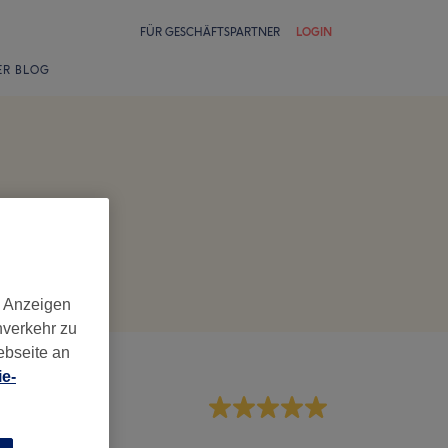
FÜR GESCHÄFTSPARTNER
LOGIN
ER BLOG
d Anzeigen
nverkehr zu
ebseite an
e-
rvice