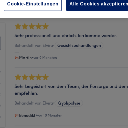
Sauberkeit
Cookie-Einstellungen
Alle Cookies akzeptiere
Sehr professionell und ehrlich. Ich komme wieder.
Behandelt von Elvira
•
Gesichtsbehandlungen
Martin
•
vor 9 Monaten
5
3
Sehr begeistert von dem Team, der Fürsorge und de
empfehlen.
2
Behandelt von Elvira
•
Kryolipolyse
0
Benedikt
•
vor 10 Monaten
0