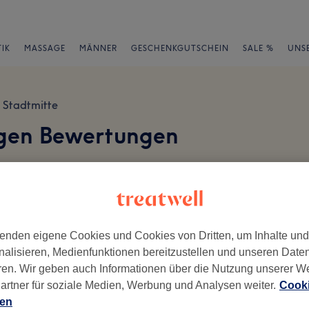
IK
MASSAGE
MÄNNER
GESCHENKGUTSCHEIN
SALE %
UNS
Stadtmitte
ogen Bewertungen
en
enden eigene Cookies und Cookies von Dritten, um Inhalte un
nalisieren, Medienfunktionen bereitzustellen und unseren Date
ch geschrieben.
ren. Wir geben auch Informationen über die Nutzung unserer W
Ambiente
Se
artner für soziale Medien, Werbung und Analysen weiter.
Cooki
ien