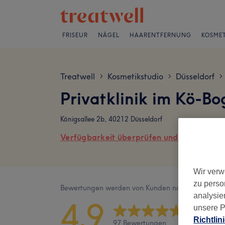
FRISEUR
NÄGEL
HAARENTFERNUNG
KOSMET
Treatwell
Kosmetikstudio
Düsseldorf
>
>
>
Privatklinik im Kö-B
Königsallee 2b, 40212 Düsseldorf
Verfügbarkeit überprüfen und online buch
Wir verw
zu perso
Bewertungen werden von Kunden nach ihrem Besu
analysie
4,9
unsere P
Richtlin
97 Bewertungen