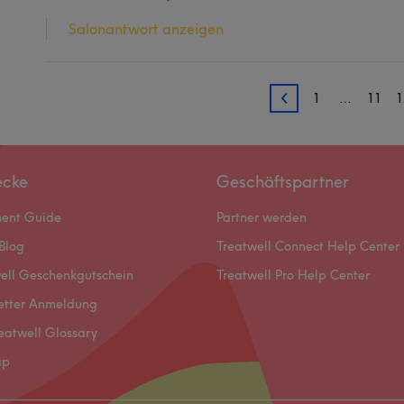
Salonantwort anzeigen
1
…
11
1
13
ecke
Geschäftspartner
ment Guide
Partner werden
Blog
Treatwell Connect Help Center
ell Geschenkgutschein
Treatwell Pro Help Center
etter Anmeldung
eatwell Glossary
ap