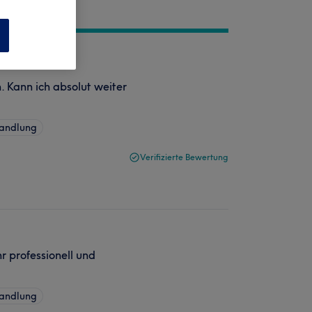
n
h. Kann ich absolut weiter
handlung
Verifizierte Bewertung
hr professionell und
handlung