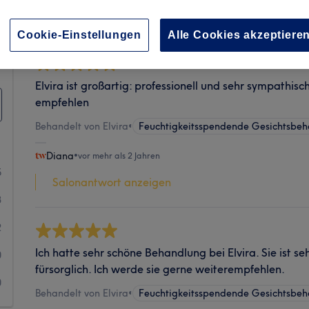
Sauberkeit
Cookie-Einstellungen
Alle Cookies akzeptiere
Elvira ist großartig: professionell und sehr sympathisc
empfehlen
Behandelt von Elvira
•
Feuchtigkeitsspendende Gesichtsbe
Diana
•
vor mehr als 2 Jahren
5
Salonantwort anzeigen
3
2
Ich hatte sehr schöne Behandlung bei Elvira. Sie ist se
0
fürsorglich. Ich werde sie gerne weiterempfehlen.
0
Behandelt von Elvira
•
Feuchtigkeitsspendende Gesichtsbe