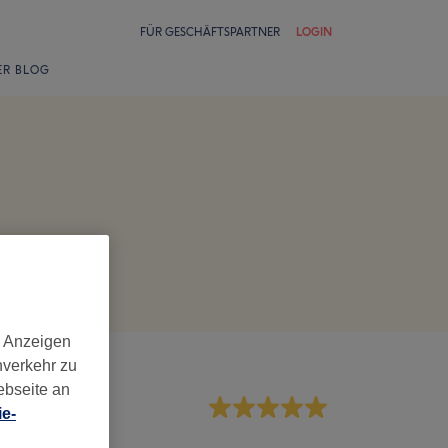
FÜR GESCHÄFTSPARTNER
LOGIN
ER BLOG
d Anzeigen
nverkehr zu
ebseite an
rvice
e-