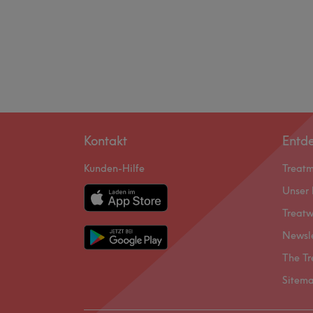
Kontakt
Entd
Kunden-Hilfe
Treat
Unser 
Treatw
Newsl
The Tr
Sitem