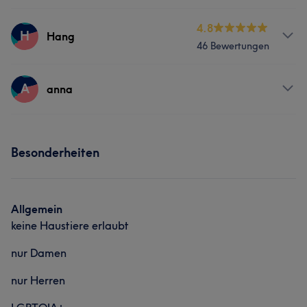
Services
4.8
H
Hang
46 Bewertungen
Nägel
Gesicht
Massage
Services
A
Haarentfernung
anna
Nägel
Gesicht
Massage
Portfolio
Services
Besonderheiten
Portfolio
Massage
Allgemein
keine Haustiere erlaubt
nur Damen
nur Herren