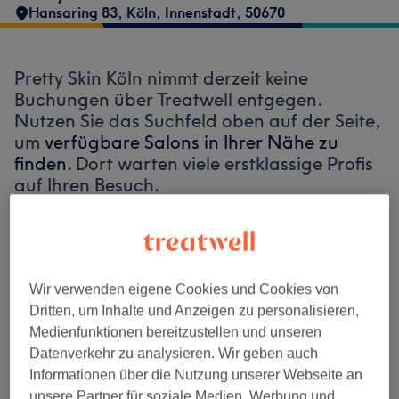
Hansaring 83
,
Köln, Innenstadt
,
50670
Pretty Skin Köln nimmt derzeit keine
Buchungen über Treatwell entgegen.
Nutzen Sie das Suchfeld oben auf der Seite,
um
verfügbare Salons in Ihrer Nähe zu
finden.
Dort warten viele erstklassige Profis
auf Ihren Besuch.
Finde die besten Salons in deiner Nähe
Wir verwenden eigene Cookies und Cookies von
Dritten, um Inhalte und Anzeigen zu personalisieren,
Medienfunktionen bereitzustellen und unseren
Auf Treatwell finden
Datenverkehr zu analysieren. Wir geben auch
Informationen über die Nutzung unserer Webseite an
unsere Partner für soziale Medien, Werbung und