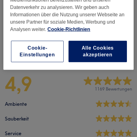
Medienfunktionen bereitzustellen und unseren
Datenverkehr zu analysieren. Wir geben auch
Alle Services
Informationen über die Nutzung unserer Webseite an
unsere Partner für soziale Medien, Werbung und
Analysen weiter.
Cookie-Richtlinien
Massagen
(
6
)
ab 55 €
Cookie-
Alle Cookies
Einstellungen
akzeptieren
Salonbewertungen
4,9
1169 Bewertungen
Ambiente
Sauberkeit
Service