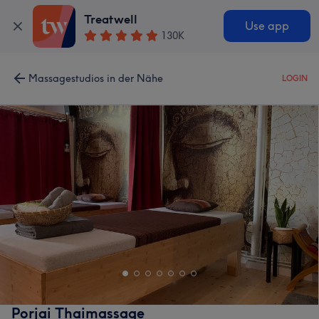
Treatwell
Use app
130K
Massagestudios in der Nähe
LOGIN
Porjai Thaimassage