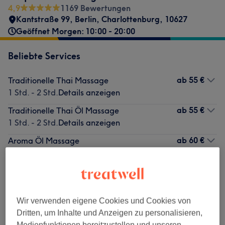
4,9
1169 Bewertungen
Kantstraße 99
,
Berlin, Charlottenburg
,
10627
Geöffnet Morgen: 10:00 - 20:00
Beliebte Services
ab
55 €
Traditionelle Thai Massage
1 Std. - 2 Std.
Details anzeigen
ab
55 €
Traditionelle Thai Öl Massage
1 Std. - 2 Std.
Details anzeigen
ab
60 €
Aroma Öl Massage
1 Std. - 2 Std.
Details anzeigen
ab
75 €
Hot Stone Massage
1 Std. - 2 Std.
Details anzeigen
ab
55 €
Fußmassage
Wir verwenden eigene Cookies und Cookies von
30 Min. - 1 Std. 30 Min.
Details anzeigen
Dritten, um Inhalte und Anzeigen zu personalisieren,