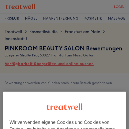
LOGIN
FRISEUR
NÄGEL
HAARENTFERNUNG
KOSMETIK
MASSAGE
Treatwell
Kosmetikstudio
Frankfurt am Main
>
>
>
Innenstadt I
PINKROOM BEAUTY SALON Bewertungen
Speyerer Straße 19a, 60327 Frankfurt am Main, Gallus
Verfügbarkeit überprüfen und online buchen
Bewertungen werden von Kunden nach ihrem Besuch geschrieben.
4,9
417 Bewertungen
Wir verwenden eigene Cookies und Cookies von
Ambiente