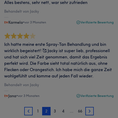
Alles bestens, sehr nett, war sehr zufrieden
Behandelt von Jacky
Karmela
•
vor 3 Monaten
Verifizierte Bewertung
Ich hatte meine erste Spray-Tan Behandlung und bin
wirklich begeistert! 🥰 Jacky ist super lieb, professionell
und hat sich viel Zeit genommen, damit das Ergebnis
perfekt wird. Die Farbe sieht total natürlich aus, ohne
Flecken oder Orangestich. Ich habe mich die ganze Zeit
wohlgefühlt und komme auf jeden Fall wieder.
Behandelt von Jacky
Jana
•
vor 3 Monaten
Verifizierte Bewertung
1
2
3
4
…
66
1
3