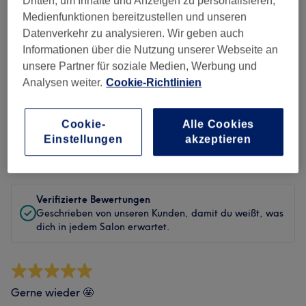
Dritten, um Inhalte und Anzeigen zu personalisieren,
Medienfunktionen bereitzustellen und unseren
Sauberkeit
Datenverkehr zu analysieren. Wir geben auch
Informationen über die Nutzung unserer Webseite an
Service
unsere Partner für soziale Medien, Werbung und
Analysen weiter.
Cookie-Richtlinien
Bewertungen filtern
Cookie-
Alle Cookies
Einstellungen
akzeptieren
Bewertung
Nach Sternen filtern
Verifizierte Bewertungen
Geschrieben von unseren Kunden, damit du weißt, was
dich in jedem Salon erwartet.
Gerne wieder 🤩