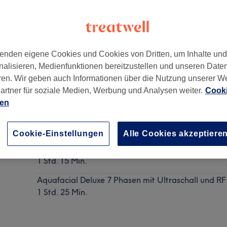
enden eigene Cookies und Cookies von Dritten, um Inhalte un
nalisieren, Medienfunktionen bereitzustellen und unseren Date
ren. Wir geben auch Informationen über die Nutzung unserer W
artner für soziale Medien, Werbung und Analysen weiter.
Cooki
ien
Gesichtsbehandlung - Aquafacial/Hydrofacial
Details anzeigen
Cookie-Einstellungen
Alle Cookies akzeptiere
Aquafacial Basic
1 Std. 15 Min.
Aquafacial Deluxe 7 Phasen mit Ultraschall und RF
1 Std. 25 Min.