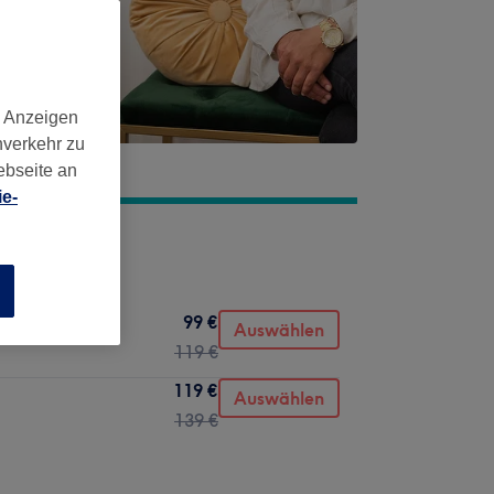
d Anzeigen
nverkehr zu
ebseite an
e-
n
99 €
Auswählen
119 €
119 €
Auswählen
139 €