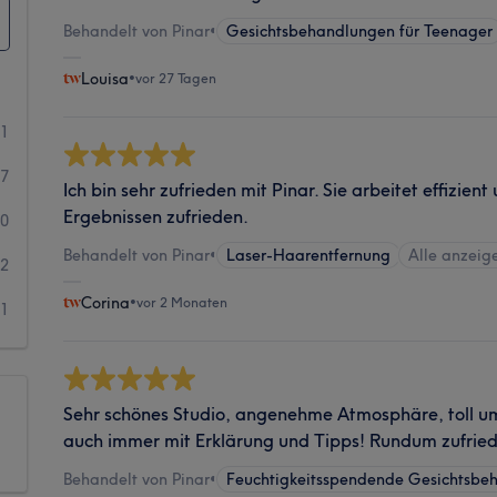
Behandelt von Pinar
•
Gesichtsbehandlungen für Teenager
Louisa
•
vor 27 Tagen
51
7
Ich bin sehr zufrieden mit Pinar. Sie arbeitet effizient
Ergebnissen zufrieden.
0
Behandelt von Pinar
•
Laser-Haarentfernung
Alle anzeig
2
Corina
•
vor 2 Monaten
1
Sehr schönes Studio, angenehme Atmosphäre, toll 
auch immer mit Erklärung und Tipps! Rundum zufrie
Behandelt von Pinar
•
Feuchtigkeitsspendende Gesichtsbe