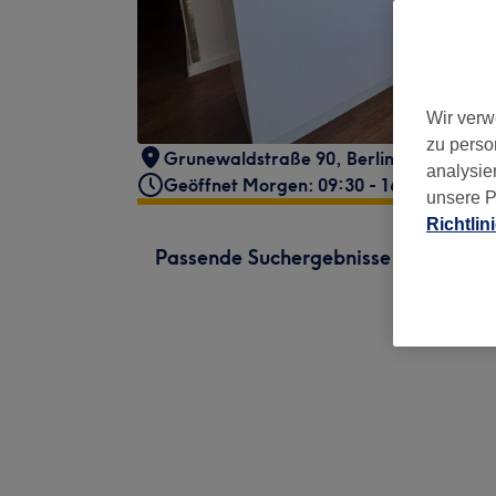
Wir verw
zu perso
Grunewaldstraße 90
,
Berlin
,
10823
analysie
Geöffnet Morgen: 09:30 - 16:30
unsere P
Richtlin
Passende Suchergebnisse