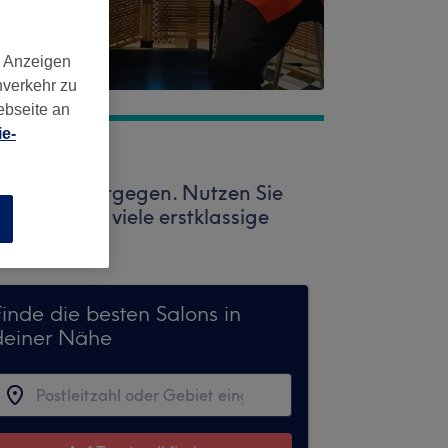
d Anzeigen
nverkehr zu
ebseite an
e-
reatwell entgegen. Nutzen Sie
Dort warten viele erstklassige
n
Finde die besten Salons in
deiner Nähe