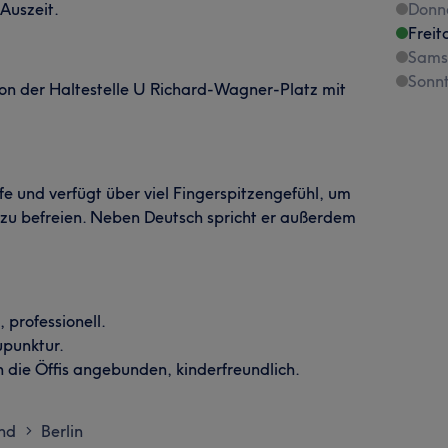
-Auszeit.
Donn
Freit
Sams
Sonn
von der Haltestelle U Richard-Wagner-Platz mit
ffe und verfügt über viel Fingerspitzengefühl, um
zu befreien. Neben Deutsch spricht er außerdem
professionell.
upunktur.
n die Öffis angebunden, kinderfreundlich.
nd
Berlin
>