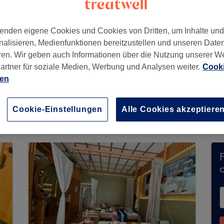
enden eigene Cookies und Cookies von Dritten, um Inhalte un
nalisieren, Medienfunktionen bereitzustellen und unseren Date
10587
ren. Wir geben auch Informationen über die Nutzung unserer W
artner für soziale Medien, Werbung und Analysen weiter.
Cooki
ien
 Massage nimmt derzeit keine Buchungen über T
, um
verfügbare Salons in Ihrer Nähe zu finden.
Cookie-Einstellungen
Alle Cookies akzeptiere