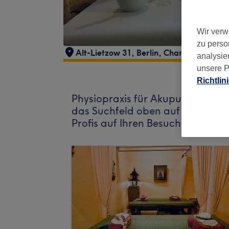
Wir verw
zu perso
Alt-Lietzow 31
,
Berlin, Charlottenburg
,
analysie
unsere P
Richtlin
Physiopraxis für Akupunktur und
das Suchfeld oben auf der Seite
Profis auf Ihren Besuch.