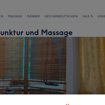
IK
MASSAGE
MÄNNER
GESCHENKGUTSCHEIN
SALE %
UNS
upunktur und Massage