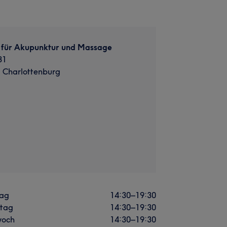
s für Akupunktur und Massage
31
, Charlottenburg
ag
14:30
–
19:30
stag
14:30
–
19:30
woch
14:30
–
19:30