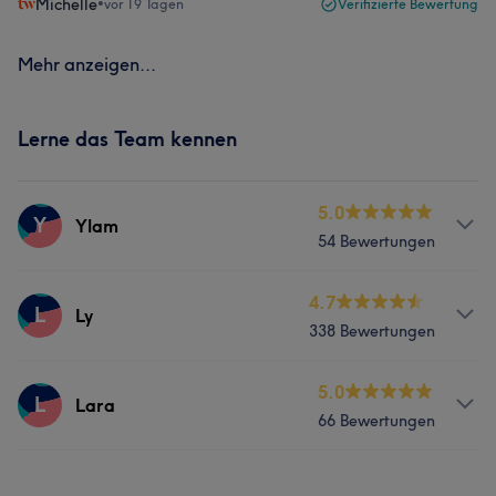
Michelle
•
vor 19 Tagen
Verifizierte Bewertung
Mehr anzeigen...
Lerne das Team kennen
5.0
Y
Ylam
54 Bewertungen
Services
4.7
L
Ly
338 Bewertungen
Nägel
Friseur
Gesicht
Services
5.0
L
Lara
66 Bewertungen
Nägel
Services