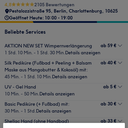
4,8
2105 Bewertungen
Pestalozzistraße 95
,
Berlin, Charlottenburg
,
10625
Geöffnet Heute: 10:00 - 19:00
Beliebte Services
ab
59 €
AKTION NEW SET Wimpernverlängerung
1 Std. 10 Min. - 1 Std. 30 Min.
Details anzeigen
ab
40 €
Silk Pediküre (Fußbad + Peeling + Balsam
Maske aus Mangobutter & Kokosöl) mit:
45 Min. - 1 Std. 10 Min.
Details anzeigen
ab
5 €
UV - Gel Hand
10 Min. - 50 Min.
Details anzeigen
ab
30 €
Basic Pediküre (+ Fußbad) mit:
30 Min. - 1 Std.
Details anzeigen
ab
33 €
Shellac Hand (ohne Handbad)