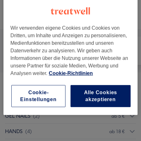
30 Min. - 40 Min.
Details anzeigen
Alle Services
Wir verwenden eigene Cookies und Cookies von
Dritten, um Inhalte und Anzeigen zu personalisieren,
Medienfunktionen bereitzustellen und unseren
Datenverkehr zu analysieren. Wir geben auch
Alle
Nägel
Gesicht
Informationen über die Nutzung unserer Webseite an
unsere Partner für soziale Medien, Werbung und
Analysen weiter.
Cookie-Richtlinien
MÄRZ SPECIAL
(
1
)
ab 59 €
Cookie-
Alle Cookies
Einstellungen
akzeptieren
COMBOS
(
4
)
ab 38 €
GEL NAILS
(
2
)
ab 5 €
HANDS
(
4
)
ab 18 €