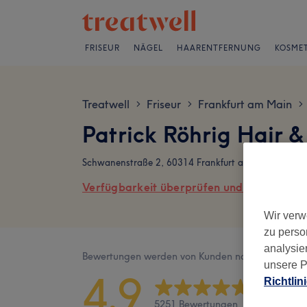
FRISEUR
NÄGEL
HAARENTFERNUNG
KOSMET
Treatwell
Friseur
Frankfurt am Main
>
>
>
Patrick Röhrig Hair 
Schwanenstraße 2, 60314 Frankfurt am Main
Verfügbarkeit überprüfen und online buch
Wir verw
zu perso
analysie
Bewertungen werden von Kunden nach ihrem Besu
unsere P
4,9
Richtlin
5251 Bewertungen