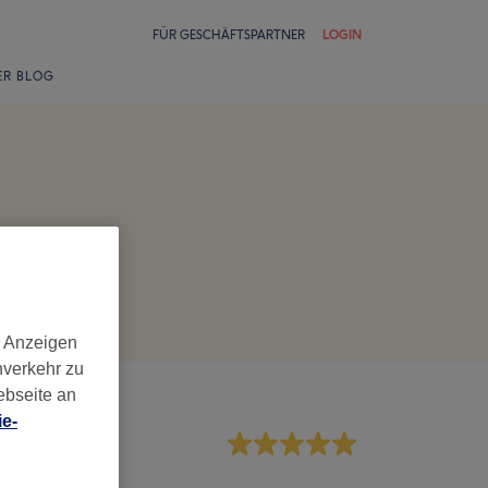
FÜR GESCHÄFTSPARTNER
LOGIN
ER BLOG
d Anzeigen
nverkehr zu
ebseite an
e-
rvice