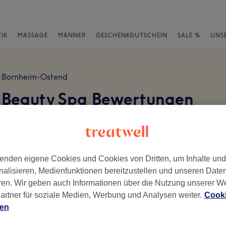
IK
MASSAGE
MÄNNER
GESCHENKGUTSCHEIN
SALE %
UNS
Bornheim-Ostend
& Beauty Spa Bewertungen
en
enden eigene Cookies und Cookies von Dritten, um Inhalte un
nalisieren, Medienfunktionen bereitzustellen und unseren Date
ren. Wir geben auch Informationen über die Nutzung unserer W
ch geschrieben.
artner für soziale Medien, Werbung und Analysen weiter.
Cooki
Ambiente
Se
ien