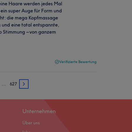
 Meine Haare werden jedes Mal
t ein super Auge für Form und
ight: die mega Kopfmassage
 und eine total entspannte,
top Stimmung – von ganzem
Verifizierte Bewertung
…
627
3
Unternehmen
Über uns