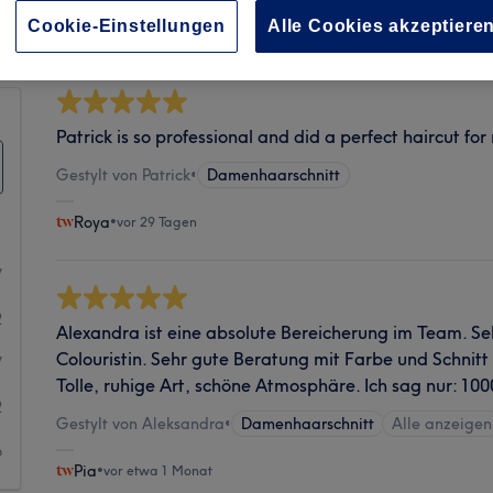
Sauberkeit
Cookie-Einstellungen
Alle Cookies akzeptiere
Patrick is so professional and did a perfect haircut for
Gestylt von Patrick
•
Damenhaarschnitt
Roya
•
vor 29 Tagen
7
2
Alexandra ist eine absolute Bereicherung im Team. Se
Colouristin. Sehr gute Beratung mit Farbe und Schnitt
7
Tolle, ruhige Art, schöne Atmosphäre. Ich sag nur: 10
2
Gestylt von Aleksandra
•
Damenhaarschnitt
Alle anzeigen
6
Pia
•
vor etwa 1 Monat