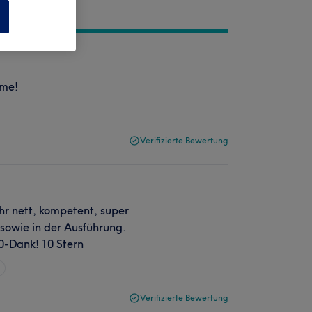
n
 me!
Verifizierte Bewertung
hr nett, kompetent, super
 sowie in der Ausführung.
00-Dank! 10 Stern
Verifizierte Bewertung