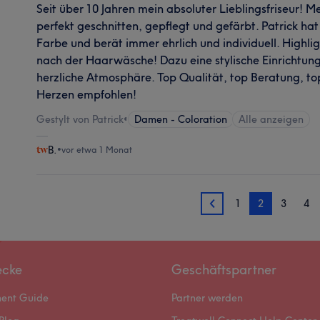
Seit über 10 Jahren mein absoluter Lieblingsfriseur!
perfekt geschnitten, gepflegt und gefärbt. Patrick ha
Farbe und berät immer ehrlich und individuell. Highl
nach der Haarwäsche! Dazu eine stylische Einrichtung
herzliche Atmosphäre. Top Qualität, top Beratung, 
Herzen empfohlen!
Gestylt von Patrick
•
Damen - Coloration
Alle anzeigen
B.
•
vor etwa 1 Monat
1
2
3
4
1
ecke
Geschäftspartner
ment Guide
Partner werden