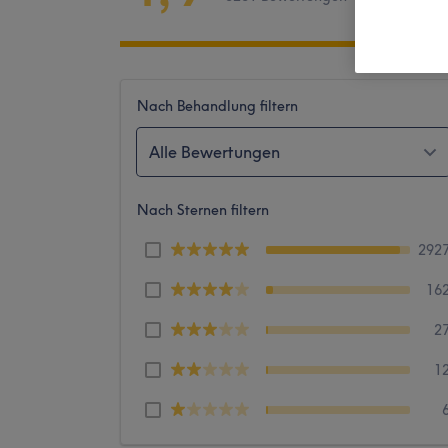
Nach Behandlung filtern
Alle Bewertungen
Nach Sternen filtern
292
16
2
1