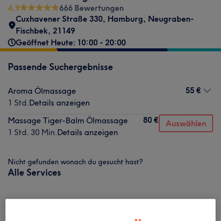
4,9
666 Bewertungen
Cuxhavener Straße 330
,
Hamburg, Neugraben-
Fischbek
,
21149
Geöffnet Heute: 10:00 - 20:00
Passende Suchergebnisse
55 €
Aroma Ölmassage
1 Std.
Details anzeigen
80 €
Massage Tiger-Balm Ölmassage
Auswählen
1 Std. 30 Min.
Details anzeigen
Nicht gefunden wonach du gesucht hast?
Alle Services
Massagen
(
5
)
ab 40 €