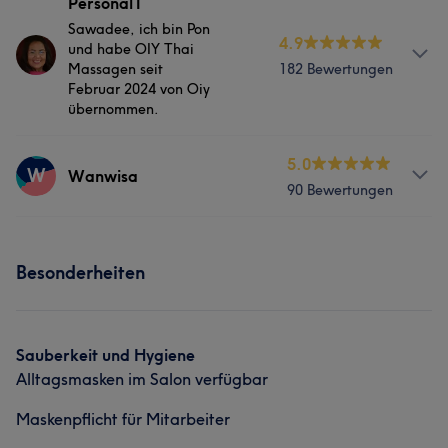
Personal1
Sawadee, ich bin Pon
4.9
und habe OIY Thai
Massagen seit
182 Bewertungen
Februar 2024 von Oiy
übernommen.
Services
5.0
W
Wanwisa
90 Bewertungen
Massage
Services
Was unsere Kunden über Personal1 sagen
Besonderheiten
Massage
Aufmerksam
10
Freundlich
10
Erfahren
9
Was unsere Kunden über Wanwisa sagen
Kompetent
7
Sauberkeit und Hygiene
Alltagsmasken im Salon verfügbar
Aufmerksam
9
Herzlich
9
Freundlich
6
Erfahren
6
Maskenpflicht für Mitarbeiter