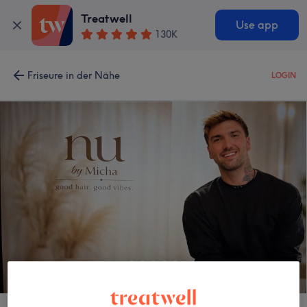
Treatwell
Use app
130K
Friseure in der Nähe
LOGIN
Nu by Micha