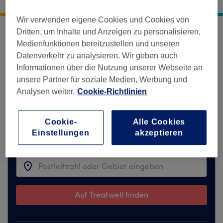
Bastionstraße 5
,
Carlstadt
,
Düsseldorf
,
40213
Wir verwenden eigene Cookies und Cookies von
Dritten, um Inhalte und Anzeigen zu personalisieren,
Entschuldigung, diese Location ist
Medienfunktionen bereitzustellen und unseren
vorübergehend auf Treatwell nicht
Datenverkehr zu analysieren. Wir geben auch
verfügbar.
Informationen über die Nutzung unserer Webseite an
unsere Partner für soziale Medien, Werbung und
Hier findest du Vorschläge für ähnliche
Analysen weiter.
Cookie-Richtlinien
Salons, die dir gefallen könnten.
Cookie-
Alle Cookies
Einstellungen
akzeptieren
Finde die besten Salons in deiner Nähe
Auf Treatwell finden