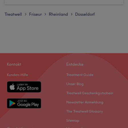
Treatwell
Friseur
Rheinland
Düsseldorf
>
>
>
Kontakt
Entdecke
Kunden-Hilfe
Treatment Guide
Unser Blog
Treatwell Geschenkgutschein
Newsletter Anmeldung
The Treatwell Glossary
Sitemap