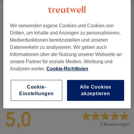
Augenbrauen &
ab 20 €
Wimpernbehandlungen
(
7
)
Wir verwenden eigene Cookies und Cookies von
Dritten, um Inhalte und Anzeigen zu personalisieren,
Permanent Make-Up
(
1
)
ab 370,50 €
Medienfunktionen bereitzustellen und unseren
Datenverkehr zu analysieren. Wir geben auch
Wimpernverlängerungen
(
2
)
ab 65 €
Informationen über die Nutzung unserer Webseite an
unsere Partner für soziale Medien, Werbung und
Gesichtsbehandlungen
(
1
)
94,99 €
Analysen weiter.
Cookie-Richtlinien
Cookie-
Alle Cookies
Salonbewertungen
Einstellungen
akzeptieren
5,0
3 Bewertungen