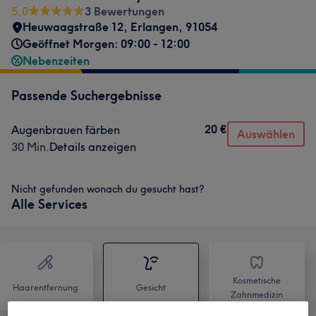
5,0
3 Bewertungen
Heuwaagstraße 12
,
Erlangen
,
91054
Geöffnet Morgen: 09:00 - 12:00
Nebenzeiten
Passende Suchergebnisse
20 €
Augenbrauen färben
Auswählen
30 Min.
Details anzeigen
Nicht gefunden wonach du gesucht hast?
Alle Services
Kosmetische
Haarentfernung
Gesicht
Zahnmedizin