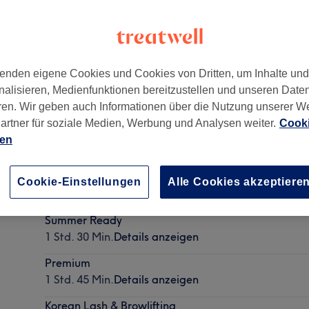
enden eigene Cookies und Cookies von Dritten, um Inhalte un
nalisieren, Medienfunktionen bereitzustellen und unseren Date
ren. Wir geben auch Informationen über die Nutzung unserer W
artner für soziale Medien, Werbung und Analysen weiter.
Cooki
ien
Men's Clean Paket
Cookie-Einstellungen
Alle Cookies akzeptiere
1 Std. 30 Min.
Details anzeigen
Summer Ready
1 Std. 30 Min.
Details anzeigen
Premium
1 Std. 45 Min.
Details anzeigen
Korean Lash & Browlifting