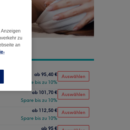
d Anzeigen
nverkehr zu
ebseite an
e-
ab
95,40 €
Auswählen
n
Spare bis zu 10%
ab
101,70 €
Auswählen
Spare bis zu 10%
ab
112,50 €
Auswählen
Spare bis zu 10%
ab
95 €