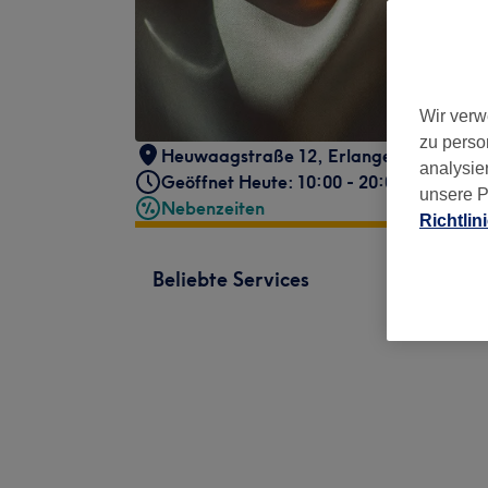
Wir verw
zu perso
Heuwaagstraße 12
,
Erlangen
,
91054
analysie
Geöffnet Heute: 10:00 - 20:00
unsere P
Nebenzeiten
Richtlin
Beliebte Services