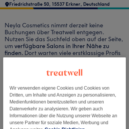
Friedrichstraße 50, 15537 Erkner, Deutschland
Neyla Cosmetics nimmt derzeit keine
Buchungen über Treatwell entgegen.
Nutzen Sie das Suchfeld oben auf der Seite,
um
verfügbare Salons in Ihrer Nähe zu
finden.
Dort warten viele erstklassige Profis
auf Ihren Besuch.
Finde die besten Salons in deiner Nähe
Wir verwenden eigene Cookies und Cookies von
Dritten, um Inhalte und Anzeigen zu personalisieren,
Medienfunktionen bereitzustellen und unseren
Datenverkehr zu analysieren. Wir geben auch
Auf Treatwell finden
Informationen über die Nutzung unserer Webseite an
unsere Partner für soziale Medien, Werbung und