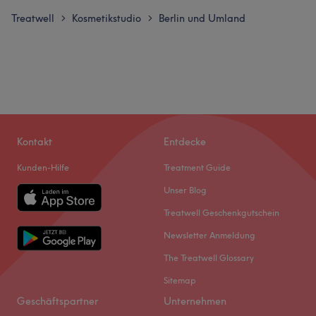
Treatwell
Kosmetikstudio
Berlin und Umland
>
>
Kontakt
Entdecke
Kunden-Hilfe
Treatment Guide
Unser Blog
Treatwell Geschenkgutschein
Newsletter Anmeldung
The Treatwell Glossary
Sitemap
Geschäftspartner
Unternehmen