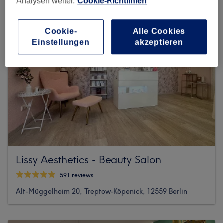
Analysen weiter.
Cookie-Richtlinien
Cookie-
Alle Cookies
Einstellungen
akzeptieren
Lissy Aesthetics - Beauty Salon
591 reviews
Alt-Müggelheim 20, Treptow-Köpenick, 12559 Berlin