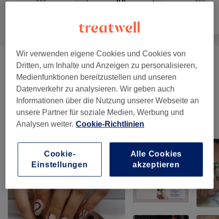
Alle
Nägel
Gesicht
Wir verwenden eigene Cookies und Cookies von
Maniküre & Pediküre
(
5
)
ab 10 €
Dritten, um Inhalte und Anzeigen zu personalisieren,
Medienfunktionen bereitzustellen und unseren
Nagelmodellage
(
4
)
Datenverkehr zu analysieren. Wir geben auch
ab 15 €
Informationen über die Nutzung unserer Webseite an
unsere Partner für soziale Medien, Werbung und
Unsere Arbeit
Analysen weiter.
Cookie-Richtlinien
Bild anklicken für weitere Details
Cookie-
Alle Cookies
Einstellungen
akzeptieren