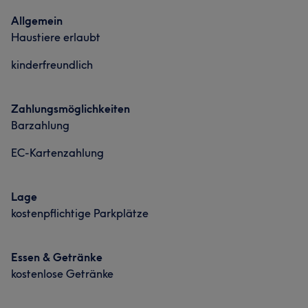
Portfolio
Allgemein
Haustiere erlaubt
kinderfreundlich
Zahlungsmöglichkeiten
Barzahlung
EC-Kartenzahlung
Lage
kostenpflichtige Parkplätze
Essen & Getränke
kostenlose Getränke
Was unsere Kunden über New sagen