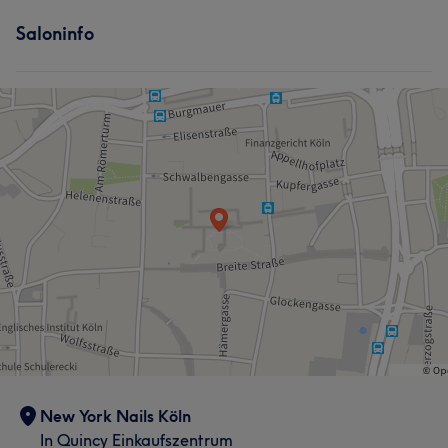
Saloninfo
Freundlich
9
Kompetent
7
Rücksichtsvoll
6
Erfahren
5
New York Nails Köln
In Quincy Einkaufszentrum