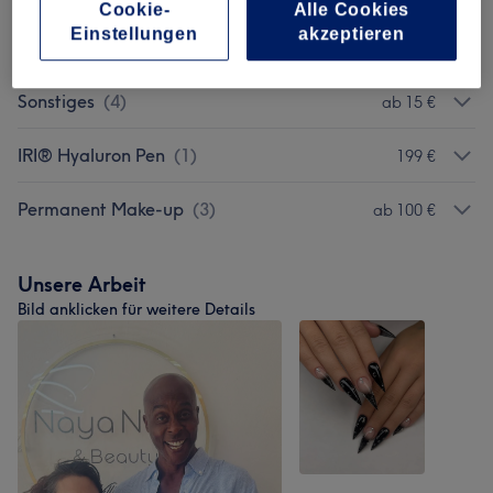
Cookie-
Alle Cookies
Einstellungen
akzeptieren
Wimpernverlängerung
(
3
)
ab 40 €
Sonstiges
(
4
)
ab 15 €
IRI® Hyaluron Pen
(
1
)
199 €
Permanent Make-up
(
3
)
ab 100 €
Unsere Arbeit
Bild anklicken für weitere Details