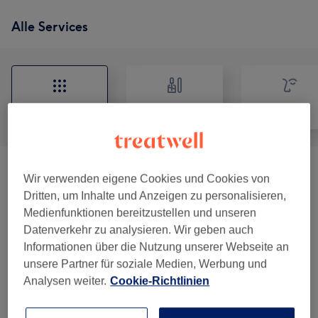
Alle Services
Alle
Nägel
Gesicht
Nail/Nail Art (Gel/Acryl)
(
5
)
ab 35 €
Wir verwenden eigene Cookies und Cookies von
Dritten, um Inhalte und Anzeigen zu personalisieren,
Maniküre Pflege
(
7
)
ab 15 €
Medienfunktionen bereitzustellen und unseren
Datenverkehr zu analysieren. Wir geben auch
Pediküre
(
8
)
ab 30 €
Informationen über die Nutzung unserer Webseite an
unsere Partner für soziale Medien, Werbung und
Fußpflege Leistungen
(
4
)
ab 15 €
Analysen weiter.
Cookie-Richtlinien
Brow Lamination
(
4
)
ab 39 €