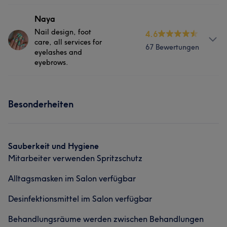
Services
Naya
Nail design, foot
4.6
Nägel
Gesicht
care, all services for
67 Bewertungen
eyelashes and
eyebrows.
Info
Besonderheiten
18 years of experience in the profession and also in
private training.
Services
Sauberkeit und Hygiene
Mitarbeiter verwenden Spritzschutz
Nägel
Gesicht
Alltagsmasken im Salon verfügbar
Portfolio
Desinfektionsmittel im Salon verfügbar
Behandlungsräume werden zwischen Behandlungen