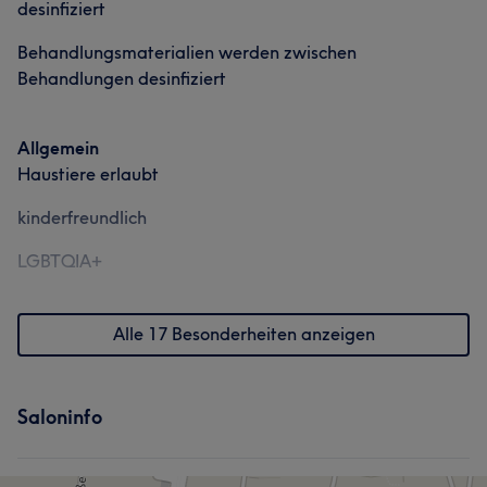
desinfiziert
Behandlungsmaterialien werden zwischen
Behandlungen desinfiziert
Allgemein
Haustiere erlaubt
Was unsere Kunden über Naya sagen
kinderfreundlich
Außergewöhnlich
5
Aufmerksam
5
LGBTQIA+
Alle 17 Besonderheiten anzeigen
Saloninfo