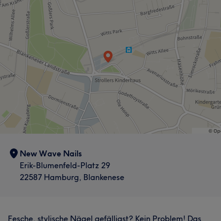
Portfolio
Was unsere Kunden über Mitarbeiter sagen
Kompetent
19
Professionell
19
Gründlich
18
Talentiert
14
Was unsere Kunden über Mitarbeiter2 sagen
New Wave Nails
Erik-Blumenfeld-Platz 29
Professionell
28
Freundlich
22
Kompetent
21
22587 Hamburg, Blankenese
Gründlich
14
Was unsere Kunden über Mitarbeiter sagen
Fesche, stylische Nägel gefälligst? Kein Problem! Das