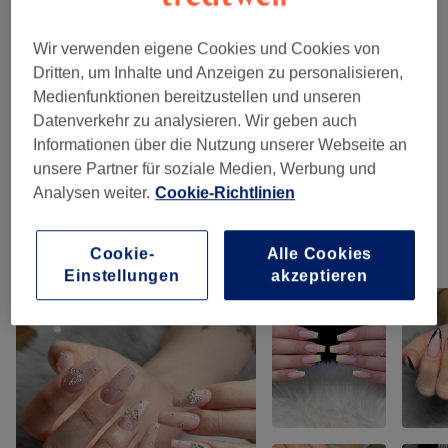
Nägel-Entfernung
(
1
)
ab 15 €
Wir verwenden eigene Cookies und Cookies von
Dritten, um Inhalte und Anzeigen zu personalisieren,
Neumodellage Gel/Acryl
(
1
)
ab 28 €
Medienfunktionen bereitzustellen und unseren
Datenverkehr zu analysieren. Wir geben auch
Gelnägel | Acrylnägel - Neumodellage
(
1
)
ab 40 €
Informationen über die Nutzung unserer Webseite an
unsere Partner für soziale Medien, Werbung und
Maniküre & Pediküre
(
4
)
ab 17 €
Analysen weiter.
Cookie-Richtlinien
Unsere Arbeit
Cookie-
Alle Cookies
Einstellungen
akzeptieren
Bild anklicken für weitere Details