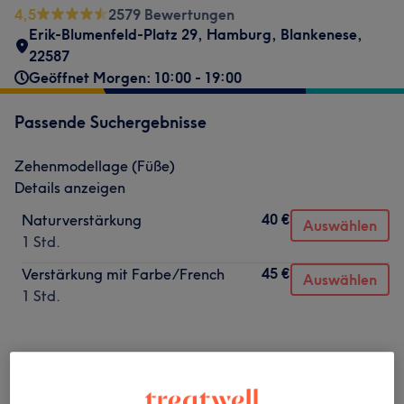
4,5
2579 Bewertungen
Erik-Blumenfeld-Platz 29
,
Hamburg, Blankenese
,
22587
Geöffnet Morgen: 10:00 - 19:00
Passende Suchergebnisse
Zehenmodellage (Füße)
Details anzeigen
40 €
Naturverstärkung
Auswählen
1 Std.
45 €
Verstärkung mit Farbe/French
Auswählen
1 Std.
Nicht gefunden wonach du gesucht hast?
Alle Services