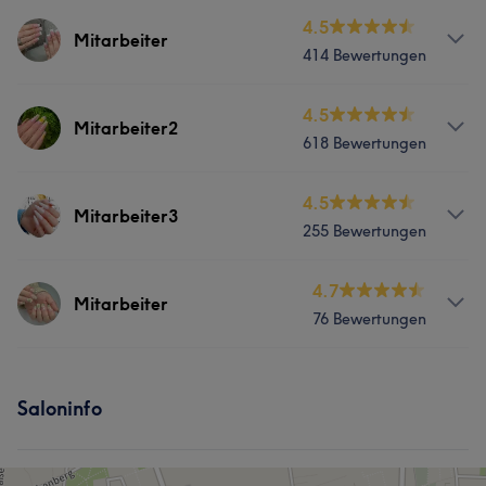
4.5
Mitarbeiter
414 Bewertungen
Services
4.5
Mitarbeiter2
618 Bewertungen
Nägel
Services
4.5
Mitarbeiter3
Portfolio
255 Bewertungen
Nägel
Gesicht
Massage
Services
4.7
Haarentfernung
Mitarbeiter
76 Bewertungen
Nägel
Gesicht
Haarentfernung
Portfolio
Services
Portfolio
Saloninfo
Nägel