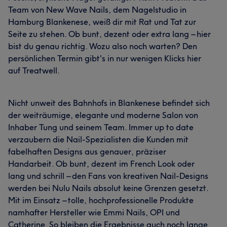
Team von New Wave Nails, dem Nagelstudio in
Professionell
5
Hamburg Blankenese, weiß dir mit Rat und Tat zur
Seite zu stehen. Ob bunt, dezent oder extra lang – hier
Was unsere Kunden über Mitarbeiter3 sagen
bist du genau richtig. Wozu also noch warten? Den
persönlichen Termin gibt's in nur wenigen Klicks hier
Kompetent
15
Professionell
12
Freundlich
10
auf Treatwell.
Talentiert
6
Nicht unweit des Bahnhofs in Blankenese befindet sich
der weiträumige, elegante und moderne Salon von
Inhaber Tung und seinem Team. Immer up to date
verzaubern die Nail-Spezialisten die Kunden mit
fabelhaften Designs aus genauer, präziser
Handarbeit. Ob bunt, dezent im French Look oder
lang und schrill – den Fans von kreativen Nail-Designs
werden bei Nulu Nails absolut keine Grenzen gesetzt.
Mit im Einsatz – tolle, hochprofessionelle Produkte
namhafter Hersteller wie Emmi Nails, OPI und
Catherine. So bleiben die Ergebnisse auch noch lange