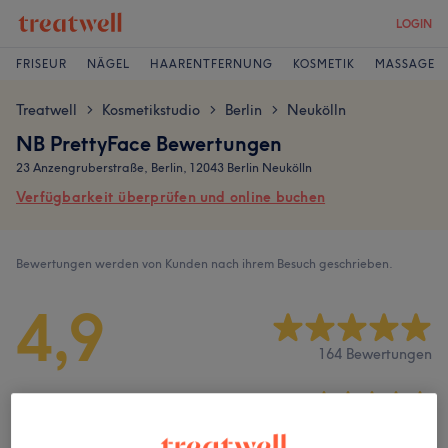
LOGIN
FRISEUR
NÄGEL
HAARENTFERNUNG
KOSMETIK
MASSAGE
Treatwell
Kosmetikstudio
Berlin
Neukölln
>
>
>
NB PrettyFace Bewertungen
23 Anzengruberstraße, Berlin, 12043 Berlin Neukölln
Verfügbarkeit überprüfen und online buchen
Bewertungen werden von Kunden nach ihrem Besuch geschrieben.
4,9
164 Bewertungen
Ambiente