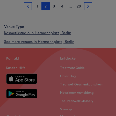
1
2
3
4
…
28
1
3
Venue Type
Kosmetikstudio in Hermannplatz, Berlin
See more venues in Hermannplatz, Berlin
Kontakt
Entdecke
Kunden-Hilfe
Treatment Guide
Unser Blog
Treatwell Geschenkgutschein
Newsletter Anmeldung
The Treatwell Glossary
Sitemap