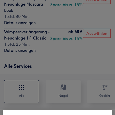
Neuanlage Mascara
Spare bis zu 15%
Look
1 Std. 40 Min.
Details anzeigen
ab
68 €
Wimpernverlängerung -
Auswählen
Neuanlage 1:1 Classic
Spare bis zu 15%
1 Std. 25 Min.
Details anzeigen
Alle Services
Alle
Nägel
Gesicht