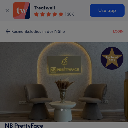
Treatwell
Use app
130K
Kosmetikstudios in der Nähe
LOGIN
NB PrettyFace