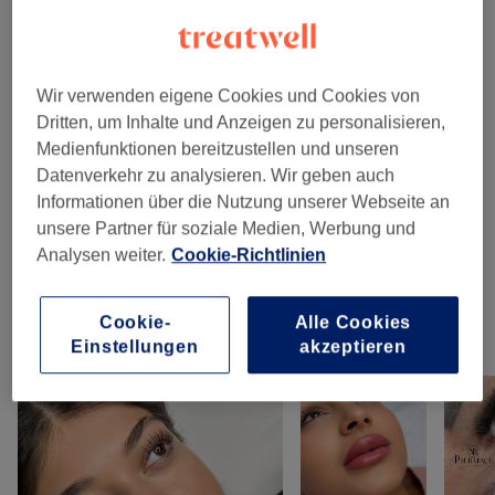
Wimpernverlängerungen
(
7
)
ab 20 €
Gesichtsbehandlungen
(
7
)
ab 70 €
Wir verwenden eigene Cookies und Cookies von
Dritten, um Inhalte und Anzeigen zu personalisieren,
Augenbrauen &
ab 20 €
Medienfunktionen bereitzustellen und unseren
Wimpernbehandlungen
(
11
)
Datenverkehr zu analysieren. Wir geben auch
Informationen über die Nutzung unserer Webseite an
Permanent Make-Up
(
3
)
ab 255 €
unsere Partner für soziale Medien, Werbung und
Analysen weiter.
Cookie-Richtlinien
Nagelmodellage
(
2
)
ab 40,50 €
Cookie-
Alle Cookies
Unsere Arbeit
Einstellungen
akzeptieren
Bild anklicken für weitere Details