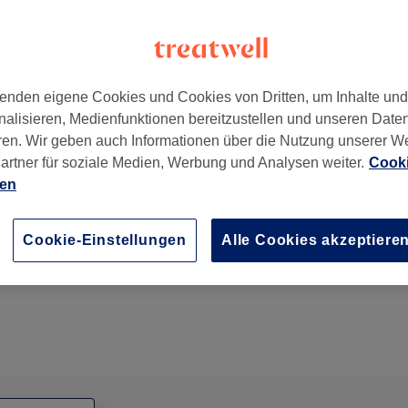
enden eigene Cookies und Cookies von Dritten, um Inhalte un
nalisieren, Medienfunktionen bereitzustellen und unseren Date
eukölln
,
12043
ren. Wir geben auch Informationen über die Nutzung unserer W
artner für soziale Medien, Werbung und Analysen weiter.
Cooki
ien
Anti-Aging Lifting Behandlung -straffere & glattere
Cookie-Einstellungen
Alle Cookies akzeptiere
1 Std.
Details anzeigen