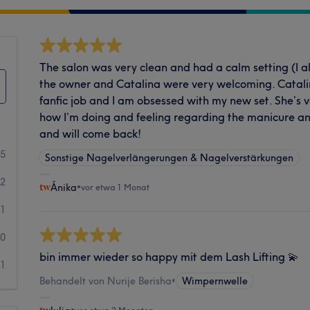
The salon was very clean and had a calm setting (I al
the owner and Catalina were very welcoming. Catalina
fanfic job and I am obsessed with my new set. She’s 
how I’m doing and feeling regarding the manicure 
and will come back!
35
Sonstige Nagelverlängerungen & Nagelverstärkungen
2
Ánika
•
vor etwa 1 Monat
1
0
bin immer wieder so happy mit dem Lash Lifting 💫
1
Behandelt von Nurije Berisha
•
Wimpernwelle