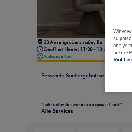
Wir verw
zu perso
23 Anzengruberstraße
,
Berlin
,
Berlin N
analysie
Geöffnet Heute: 11:00 - 18:30
unsere P
Nebenzeiten
Richtlin
Passende Suchergebnisse
Nicht gefunden wonach du gesucht hast?
Alle Services