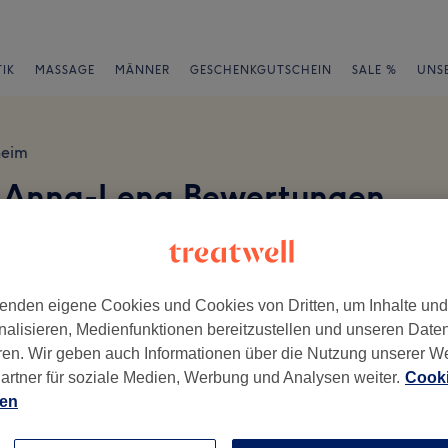
IK
MASSAGE
MÄNNER
GESCHENKGUTSCHEIN
SALE %
UNS
heim
y Anna-Lena Bewertungen
dio), 51069 Köln
en
enden eigene Cookies und Cookies von Dritten, um Inhalte un
nalisieren, Medienfunktionen bereitzustellen und unseren Date
ren. Wir geben auch Informationen über die Nutzung unserer W
ch geschrieben.
artner für soziale Medien, Werbung und Analysen weiter.
Cooki
ien
Ambiente
Se