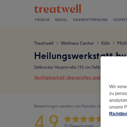
FRISEUR
NÄGEL
HAARENTFERNUNG
KOSMET
Treatwell
Wellness Center
Köln
Mül
>
>
>
Heilungswerkstatt b
Dellbrücker Hauptstraße 155 (im Dellbrücker Haarstu
Verfügbarkeit überprüfen und online buch
Wir verw
zu perso
analysie
Bewertungen werden von Kunden nach ihrem Besu
unsere P
4,9
Richtlin
33 Bewertungen