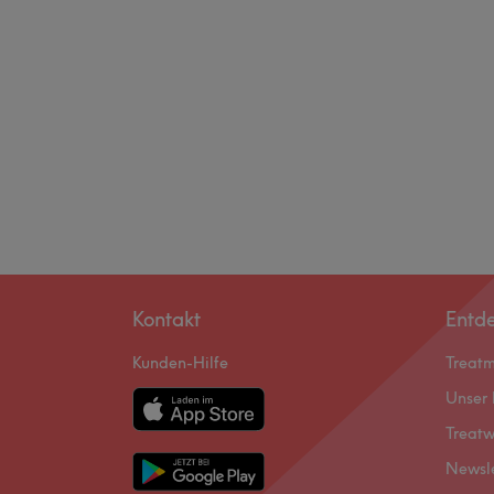
Kontakt
Entd
Kunden-Hilfe
Treat
Unser 
Treatw
Newsl