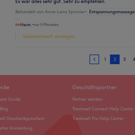
Es war alles sehr gut. Sehr zu empfehlen.
Behandelt von Anna-Lena Spinnler
•
Entspannungsmassage
Heim.
•
vor 5 Monaten
Salonantwort anzeigen
1
2
3
1
ecke
Geschäftspartner
ment Guide
Partner werden
Blog
Treatwell Connect Help Center
ell Geschenkgutschein
Treatwell Pro Help Center
etter Anmeldung