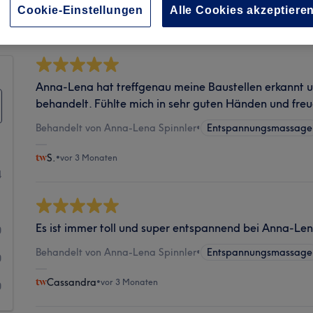
Sauberkeit
Cookie-Einstellungen
Alle Cookies akzeptiere
Anna-Lena hat treffgenau meine Baustellen erkannt 
behandelt. Fühlte mich in sehr guten Händen und freu
Behandelt von Anna-Lena Spinnler
•
Entspannungsmassage
S.
•
vor 3 Monaten
4
1
Es ist immer toll und super entspannend bei Anna-Len
0
Behandelt von Anna-Lena Spinnler
•
Entspannungsmassage
0
Cassandra
•
vor 3 Monaten
0