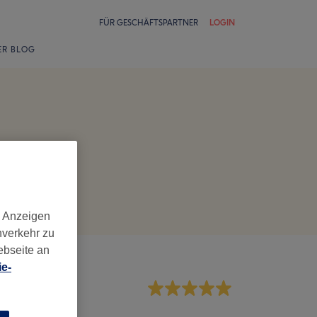
FÜR GESCHÄFTSPARTNER
LOGIN
ER BLOG
d Anzeigen
nverkehr zu
ebseite an
e-
rvice