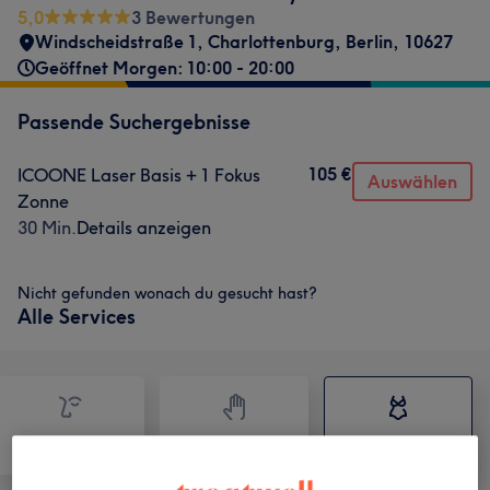
5,0
3 Bewertungen
Windscheidstraße 1
,
Charlottenburg
,
Berlin
,
10627
Geöffnet Morgen: 10:00 - 20:00
Passende Suchergebnisse
105 €
ICOONE Laser Basis + 1 Fokus
Auswählen
Zonne
30 Min.
Details anzeigen
Nicht gefunden wonach du gesucht hast?
Alle Services
Gesicht
Massage
Körper