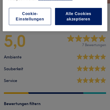
Cookie-
Alle Cookies
Salonbewertungen
Einstellungen
akzeptieren
5,0
7 Bewertungen
Ambiente
Sauberkeit
Service
Bewertungen filtern