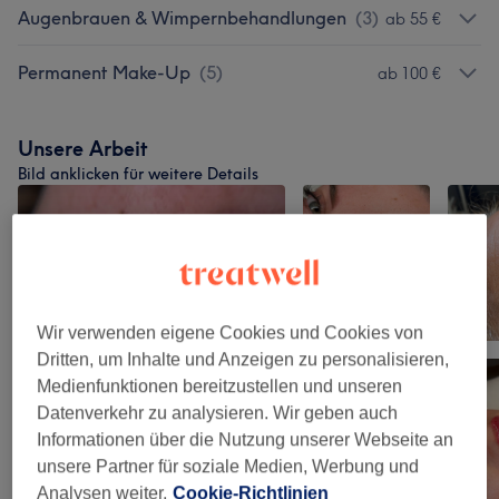
Augenbrauen & Wimpernbehandlungen
(
3
)
ab 55 €
Permanent Make-Up
(
5
)
ab 100 €
Unsere Arbeit
Bild anklicken für weitere Details
Wir verwenden eigene Cookies und Cookies von
Dritten, um Inhalte und Anzeigen zu personalisieren,
Medienfunktionen bereitzustellen und unseren
Datenverkehr zu analysieren. Wir geben auch
Informationen über die Nutzung unserer Webseite an
unsere Partner für soziale Medien, Werbung und
Analysen weiter.
Cookie-Richtlinien