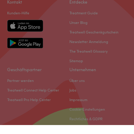
Kontakt
Entdecke
Kunden-Hilfe
Treatment Guide
Unser Blog
Treatwell Geschenkgutschein
Newsletter Anmeldung
The Treatwell Glossary
Sitemap
Geschäftspartner
Unternehmen
Partner werden
Über uns
Treatwell Connect Help Center
Jobs
Treatwell Pro Help Center
Impressum
Cookie-Einstellungen
Rechtliches & GDPR