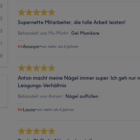
33
22
Supernette Mitarbeiter, die tolle Arbeit leisten!
3
Behandelt von Ms-Minh
•
Gel Maniküre
1
Anonym
•
vor mehr als 6 Jahren
0
Anton macht meine Nägel immer super. Ich geh nur no
Leisgungs-Verhältnis
Behandelt von Anton
•
Nägel auffüllen
Laura
•
vor mehr als 6 Jahren