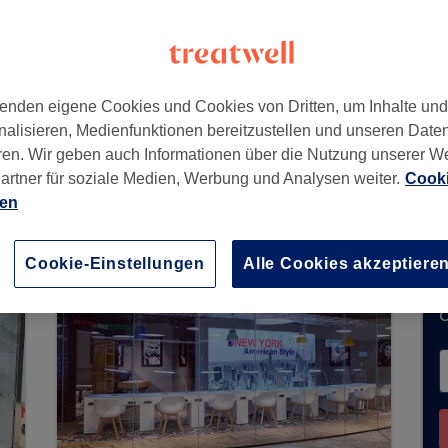
enden eigene Cookies und Cookies von Dritten, um Inhalte un
nalisieren, Medienfunktionen bereitzustellen und unseren Date
ren. Wir geben auch Informationen über die Nutzung unserer W
artner für soziale Medien, Werbung und Analysen weiter.
Cooki
t keine Buchungen über Treatwell entgegen. Nu
ien
n Ihrer Nähe zu finden.
Dort warten viele erstkl
Cookie-Einstellungen
Alle Cookies akzeptiere