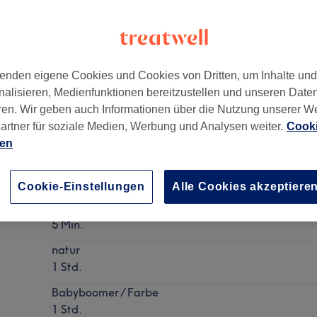
enden eigene Cookies und Cookies von Dritten, um Inhalte un
nalisieren, Medienfunktionen bereitzustellen und unseren Date
ren. Wir geben auch Informationen über die Nutzung unserer W
artner für soziale Medien, Werbung und Analysen weiter.
Cooki
ien
Nagelmodellage - Auffüllen mit Gel
Details anzeigen
Cookie-Einstellungen
Alle Cookies akzeptiere
Schmucknagel/Muster je
5 Min.
natur
1 Std.
Babyboomer / Farbe
1 Std.