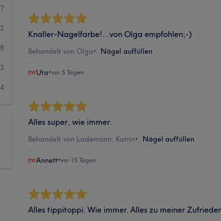
67
42
Knaller-Nagelfarbe!...von Olga empfohlen;-)
8
Behandelt von Olga
•
Nägel auffüllen
3
Uta
•
vor 5 Tagen
4
Alles super, wie immer.
Behandelt von Lademann, Katrin
•
Nägel auffüllen
Annett
•
vor 15 Tagen
Alles tippitoppi. Wie immer. Alles zu meiner Zufriede