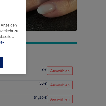
d Anzeigen
nverkehr zu
ebseite an
e-
n
2 €
Auswählen
50 €
Auswählen
51,50 €
Auswählen