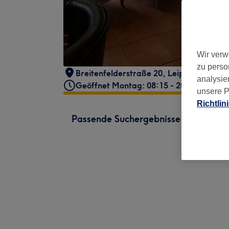
Wir verw
zu perso
Breitenfelderstraße 20
,
Leipzig
,
04155
analysie
Geöffnet Montag: 08:15 - 20:00
unsere P
Richtlin
Passende Suchergebnisse