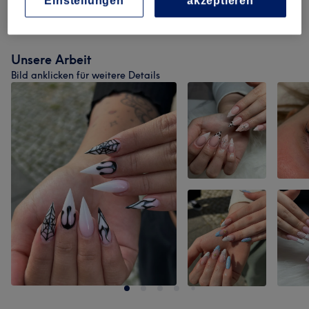
Einstellungen
akzeptieren
Wimpernverlängerungen
(
9
)
ab 0,50 €
Unsere Arbeit
Bild anklicken für weitere Details