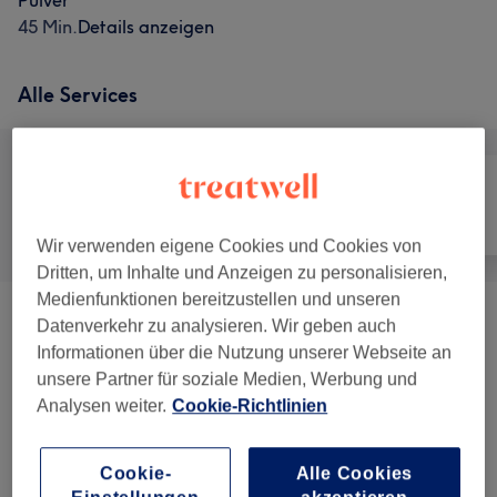
Pulver
45 Min.
Details anzeigen
Alle Services
Alle
Nägel
Gesicht
Wir verwenden eigene Cookies und Cookies von
Dritten, um Inhalte und Anzeigen zu personalisieren,
Medienfunktionen bereitzustellen und unseren
Augenbrauen &
Datenverkehr zu analysieren. Wir geben auch
ab 0,50 €
Wimpernbehandlungen
(
2
)
Informationen über die Nutzung unserer Webseite an
unsere Partner für soziale Medien, Werbung und
Analysen weiter.
Cookie-Richtlinien
Nagelmodellage
(
3
)
ab 0,50 €
Maniküre & Pediküre
(
7
)
ab 0,50 €
Cookie-
Alle Cookies