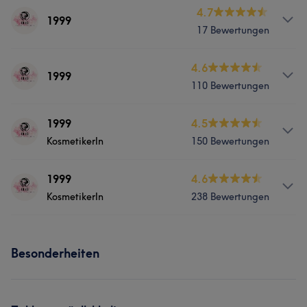
Services
4.7
1999
Portfolio
17 Bewertungen
Nägel
Services
4.6
1999
110 Bewertungen
Nägel
Services
1999
4.5
KosmetikerIn
150 Bewertungen
Nägel
Services
1999
4.6
Portfolio
KosmetikerIn
238 Bewertungen
Nägel
Services
Portfolio
Besonderheiten
Nägel
Portfolio