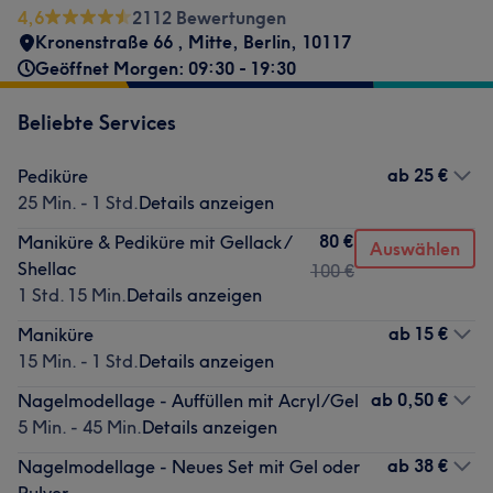
4,6
2112 Bewertungen
Kronenstraße 66
,
Mitte
,
Berlin
,
10117
Geöffnet Morgen: 09:30 - 19:30
Beliebte Services
ab
25 €
Pediküre
25 Min. - 1 Std.
Details anzeigen
80 €
Maniküre & Pediküre mit Gellack /
Auswählen
Shellac
100 €
1 Std. 15 Min.
Details anzeigen
ab
15 €
Maniküre
15 Min. - 1 Std.
Details anzeigen
ab
0,50 €
Nagelmodellage - Auffüllen mit Acryl/Gel
5 Min. - 45 Min.
Details anzeigen
ab
38 €
Nagelmodellage - Neues Set mit Gel oder