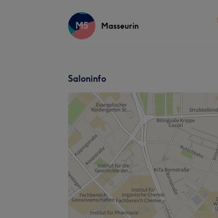
M5
Masseurin
Saloninfo