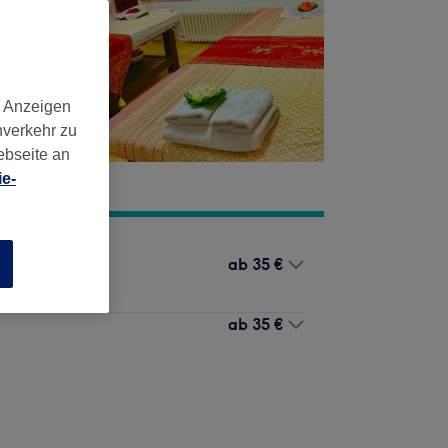
d Anzeigen
nverkehr zu
ebseite an
e-
ab
35 €
n
ab
35 €