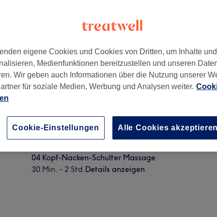
enden eigene Cookies und Cookies von Dritten, um Inhalte un
nalisieren, Medienfunktionen bereitzustellen und unseren Date
ren. Wir geben auch Informationen über die Nutzung unserer W
 Rotherbaum
,
20146 -
Gehört zu MY THAI SPA
artner für soziale Medien, Werbung und Analysen weiter.
Cooki
ien
05 Rückenmassage
Cookie-Einstellungen
Alle Cookies akzeptiere
30 Min. - 2 Std.
Details anzeigen
04 Kopf-Nacken-Schulter Massage
30 Min. - 2 Std.
Details anzeigen