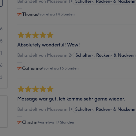
Behandelt von Masseurin 1
•
Schulter-, Rücken- & Nacken
Thomas
•
vor etwa 14 Stunden
96
55
Absolutely wonderful! Wow!
51
Behandelt von Masseurin 2
•
Schulter-, Rücken- & Nacken
26
Catherine
•
vor etwa 16 Stunden
33
Massage war gut. Ich komme sehr gerne wieder.
Behandelt von Masseurin 1
•
Schulter-, Rücken- & Nacken
Christin
•
vor etwa 17 Stunden