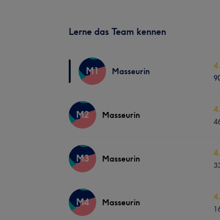
Lerne das Team kennen
4
M1
Masseurin
9
4
M2
Masseurin
4
4
M3
Masseurin
3
4
M4
Masseurin
1