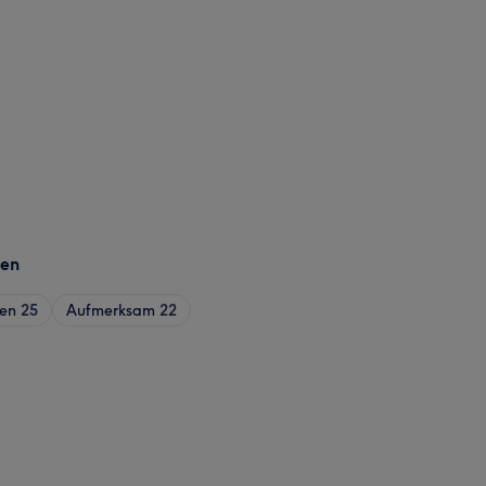
gen
ren
25
Aufmerksam
22