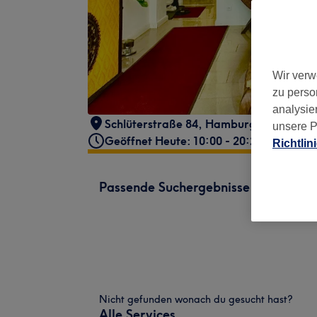
Wir verw
zu perso
analysie
Schlüterstraße 84
,
Hamburg Eimsbüttel
unsere P
Geöffnet Heute: 10:00 - 20:20
Richtlin
Passende Suchergebnisse
Nicht gefunden wonach du gesucht hast?
Alle Services