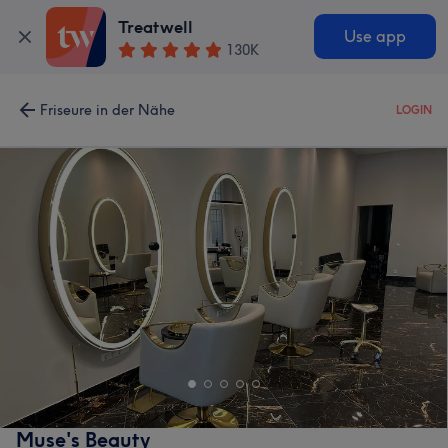
Treatwell
Use app
130K
Friseure in der Nähe
LOGIN
Muse's Beauty