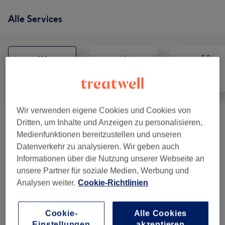
Alle Services
Alle
Friseur
Nägel
Wir verwenden eigene Cookies und Cookies von
Dritten, um Inhalte und Anzeigen zu personalisieren,
Maniküre & Pediküre
(
8
)
ab 45 €
Medienfunktionen bereitzustellen und unseren
Datenverkehr zu analysieren. Wir geben auch
Damen - Haarschnitte & Stylings
(
3
)
ab 20 €
Informationen über die Nutzung unserer Webseite an
unsere Partner für soziale Medien, Werbung und
Herren - Haarschnitte & Stylings
(
2
)
ab 20 €
Analysen weiter.
Cookie-Richtlinien
Damen - Farbe & Coloration
(
9
)
ab 60 €
Cookie-
Alle Cookies
Einstellungen
akzeptieren