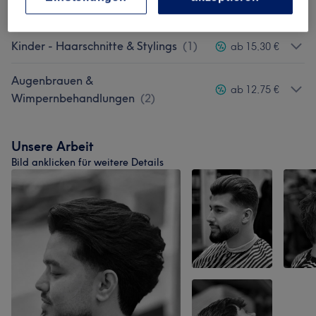
Herren - Haarschnitte & Stylings
(
8
)
ab 15,30 €
Kinder - Haarschnitte & Stylings
(
1
)
ab 15,30 €
Augenbrauen &
ab 12,75 €
Wimpernbehandlungen
(
2
)
Unsere Arbeit
Bild anklicken für weitere Details