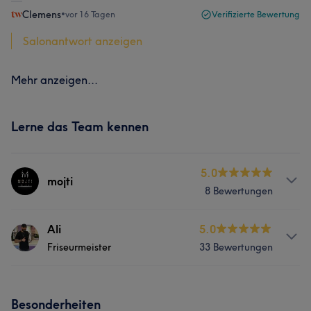
Clemens
•
vor 16 Tagen
Verifizierte Bewertung
Salonantwort anzeigen
Mehr anzeigen...
Lerne das Team kennen
5.0
mojti
8 Bewertungen
Services
Ali
5.0
Friseurmeister
33 Bewertungen
Friseur
Gesicht
Info
Besonderheiten
Als professioneller Friseur verbinde ich klassische