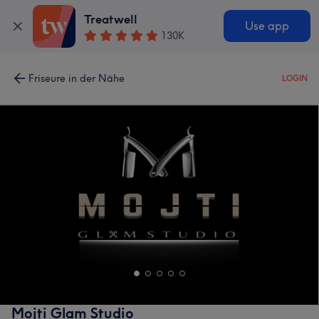
Treatwell
Use app
130K
Friseure in der Nähe
LOGIN
Mojti Glam Studio