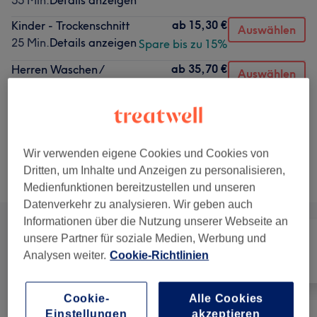
55 Min.
Details anzeigen
ab
15,30 €
Kinder - Trockenschnitt
Auswählen
25 Min.
Details anzeigen
Spare bis zu 15%
ab
35,70 €
Herren Waschen /
Auswählen
Schneiden / Föhnen /
Spare bis zu 15%
Styling / Bartrasur inkl.
Heißwaxmaske
1 Std.
Details anzeigen
Wir verwenden eigene Cookies und Cookies von
Dritten, um Inhalte und Anzeigen zu personalisieren,
Alle Services
Medienfunktionen bereitzustellen und unseren
Datenverkehr zu analysieren. Wir geben auch
Informationen über die Nutzung unserer Webseite an
unsere Partner für soziale Medien, Werbung und
Analysen weiter.
Cookie-Richtlinien
Alle
Friseur
Gesicht
Cookie-
Alle Cookies
Einstellungen
akzeptieren