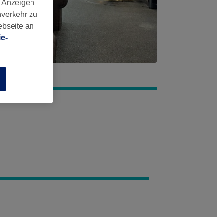
d Anzeigen
nverkehr zu
ebseite an
e-
n