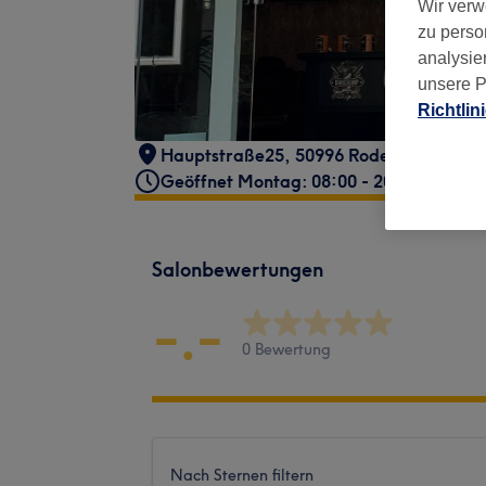
Wir verw
zu perso
analysie
unsere P
Richtlin
Hauptstraße25, 50996 Rodenkirsche
,
Kö
Geöffnet Montag: 08:00 - 20:00
Salonbewertungen
-.-
0 Bewertung
Nach Sternen filtern