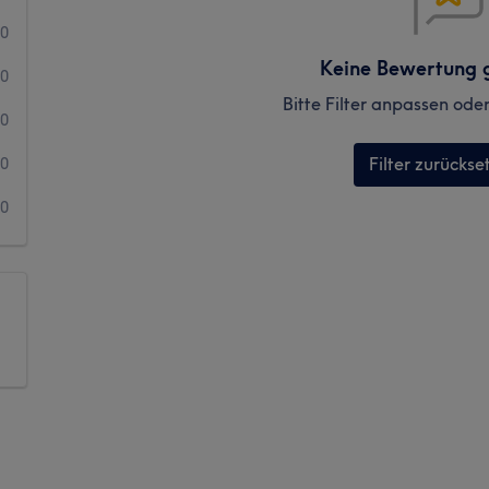
0
Keine Bewertung 
0
Bitte Filter anpassen ode
0
Filter zurückse
0
0