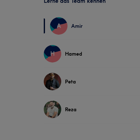
Lerne das Team kennen
A
Amir
H
Hamed
Peta
Reza