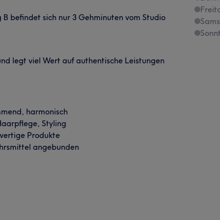
Freit
g B befindet sich nur 3 Gehminuten vom Studio
Sams
Sonn
d legt viel Wert auf authentische Leistungen
ommend, harmonisch
Haarpflege, Styling
wertige Produkte
kehrsmittel angebunden