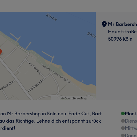
Mr Barbers
Hauptstraße
50996 Köln
lon Mr Barbershop in Köln neu. Fade Cut, Bart
Mont
au das Richtige. Lehne dich entspannt zurück
Dien
rdient!
Mitt
Donn