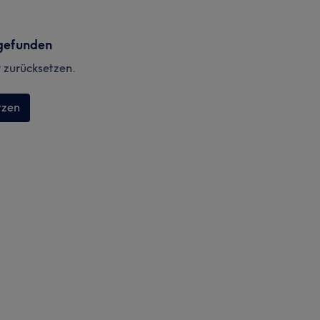
gefunden
r zurücksetzen.
tzen