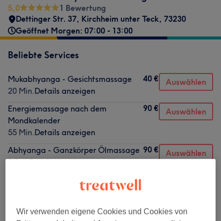
5,0
1 Bewertung
Dettinger Str. 37
,
Kirchheim unter Teck
,
73230
Geöffnet Morgen: 07:00 - 13:00
Beliebte Services
40 €
Mukabhyanga - Gesichtsmassage
Auswählen
20 Min.
Details anzeigen
90 €
Energiemassage nach dem
Auswählen
Mondkalender
55 Min.
Details anzeigen
90 €
Abhyanga - Ganzkörper Ölmassage
Auswählen
1 Std.
Details anzeigen
Alle Services
Wir verwenden eigene Cookies und Cookies von