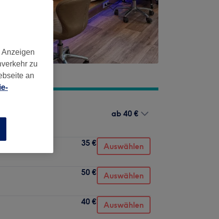
d Anzeigen
nverkehr zu
ebseite an
e-
ab
40 €
n
35 €
Auswählen
50 €
Auswählen
40 €
Auswählen