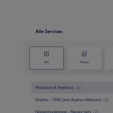
Alle Services
Alle
Nägel
Maniküre & Pediküre
(
6
)
Shellac - CND (mit Aceton Ablösen)
(
3
)
Nagelmodellage - Neues Sets
(
2
)