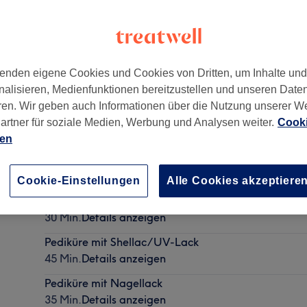
enden eigene Cookies und Cookies von Dritten, um Inhalte un
nalisieren, Medienfunktionen bereitzustellen und unseren Date
nchen
,
80331
ren. Wir geben auch Informationen über die Nutzung unserer W
artner für soziale Medien, Werbung und Analysen weiter.
Cooki
ien
Nagelmodellage - Auffüllen mit Pulver Gel
30 Min. - 50 Min.
Details anzeigen
Cookie-Einstellungen
Alle Cookies akzeptiere
Maniküre mit Shellac/UV-Lack
30 Min.
Details anzeigen
Pediküre mit Shellac/UV-Lack
45 Min.
Details anzeigen
Pediküre mit Nagellack
35 Min.
Details anzeigen