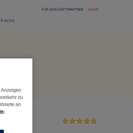
FÜR GESCHÄFTSPARTNER
LOGIN
ER BLOG
d Anzeigen
nverkehr zu
ebseite an
e-
rvice