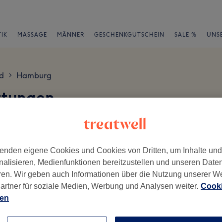
IK
MASSAGE
MÄNNER
GESCHENKGUTSCHEIN
SALE %
UNS
d
Hamburg
>
rtungen
en
enden eigene Cookies und Cookies von Dritten, um Inhalte un
nalisieren, Medienfunktionen bereitzustellen und unseren Date
ren. Wir geben auch Informationen über die Nutzung unserer W
ch geschrieben.
artner für soziale Medien, Werbung und Analysen weiter.
Cooki
ien
Ambiente
Se