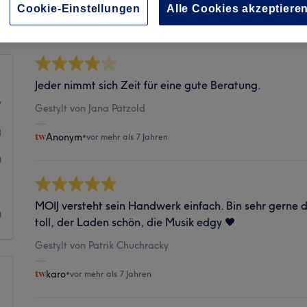
Sauberkeit
Cookie-Einstellungen
Alle Cookies akzeptiere
Jeder nimmt sich Zeit für eine gute Beratung.
7
Gestylt von Jana Pätzold
8
Anonym
•
vor mehr als 7 Jahren
0
1
MOIJ versteht sein Handwerk einfach. Bin sehr gerne da
0
toll, der Laden schön, die Musik edgy 🖤
Gestylt von Patrik Chuchracky
karo
•
vor mehr als 7 Jahren