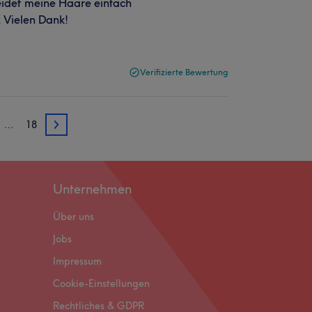
neidet meine Haare einfach
. Vielen Dank!
Verifizierte Bewertung
…
18
3
Unternehmen
Über uns
Jobs
Impressum
Cookie-Einstellungen
Rechtliches & GDPR