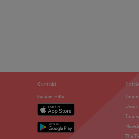
Kontakt
Entd
Kunden-Hilfe
Treat
Unser 
Treatw
Newsl
The Tr