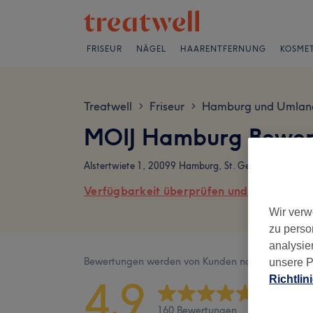
FRISEUR
NÄGEL
HAARENTFERNUNG
KOSMET
Treatwell
Friseur
Hamburg und Umlan
>
>
MOIJ Hamburg Bewe
Alstertwiete 1, 20099 Hamburg, St. Georg
Verfügbarkeit überprüfen und online buch
Wir verw
zu perso
analysie
Bewertungen werden von Kunden nach ihrem Besu
unsere P
4,9
Richtlin
160 Bewertungen