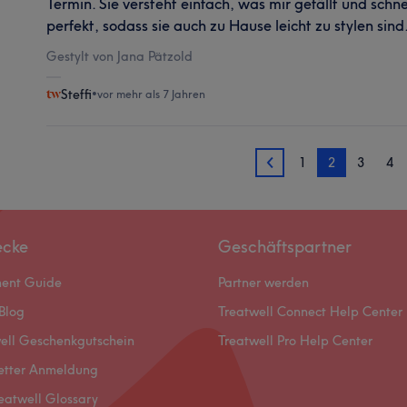
Termin. Sie versteht einfach, was mir gefällt und sch
perfekt, sodass sie auch zu Hause leicht zu stylen sind
Gestylt von Jana Pätzold
Steffi
•
vor mehr als 7 Jahren
1
2
3
4
1
ecke
Geschäftspartner
ment Guide
Partner werden
Blog
Treatwell Connect Help Center
ell Geschenkgutschein
Treatwell Pro Help Center
etter Anmeldung
eatwell Glossary