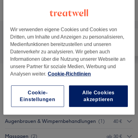
Alle Services
Wir verwenden eigene Cookies und Cookies von
Dritten, um Inhalte und Anzeigen zu personalisieren,
Medienfunktionen bereitzustellen und unseren
Alle
Nägel
Gesicht
Datenverkehr zu analysieren. Wir geben auch
Informationen über die Nutzung unserer Webseite an
unsere Partner für soziale Medien, Werbung und
Analysen weiter.
Cookie-Richtlinien
Maniküre & Pediküre
(
10
)
ab 0,50 €
Nagelmodellage
(
1
)
ab 30 €
Cookie-
Alle Cookies
Einstellungen
akzeptieren
Wimpernverlängerungen
(
5
)
ab 60 €
Augenbrauen & Wimpernbehandlungen
(
1
)
40 €
Massagen
(
2
)
ab 30 €