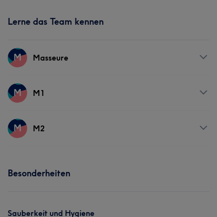
Lerne das Team kennen
M
Masseure
Services
M
M1
Massage
Services
M
M2
Nägel
Gesicht
Services
Besonderheiten
Nägel
Gesicht
Sauberkeit und Hygiene