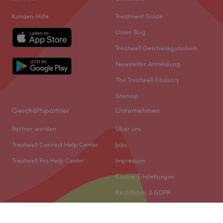
Kunden-Hilfe
Treatment Guide
Unser Blog
Treatwell Geschenkgutschein
Newsletter Anmeldung
The Treatwell Glossary
Sitemap
Geschäftspartner
Unternehmen
Partner werden
Über uns
Treatwell Connect Help Center
Jobs
Treatwell Pro Help Center
Impressum
Cookie-Einstellungen
Rechtliches & GDPR