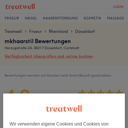
LOGIN
FRISEUR
NÄGEL
HAARENTFERNUNG
KOSMETIK
MASSAGE
Treatwell
Friseur
Rheinland
Düsseldorf
>
>
>
mkhaarstil Bewertungen
Herzogstraße 24, 40217 Düsseldorf, Carlstadt
Verfügbarkeit überprüfen und online buchen
Bewertungen werden von Kunden nach ihrem Besuch geschrieben.
4,9
796 Bewertungen
Ambiente
Wir verwenden eigene Cookies und Cookies von