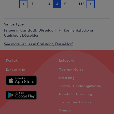
1
…
3
4
5
…
118
3
5
Venue Type
Friseur in Carlstadt, Düsseldorf
Kosmetikstudio in
Carlstadt, Düsseldorf
See more venues in Carlstadt, Düsseldorf
Kontakt
Entdecke
Kunden-Hilfe
Treatment Guide
Unser Blog
Treatwell Geschenkgutschein
Newsletter Anmeldung
The Treatwell Glossary
Sitemap