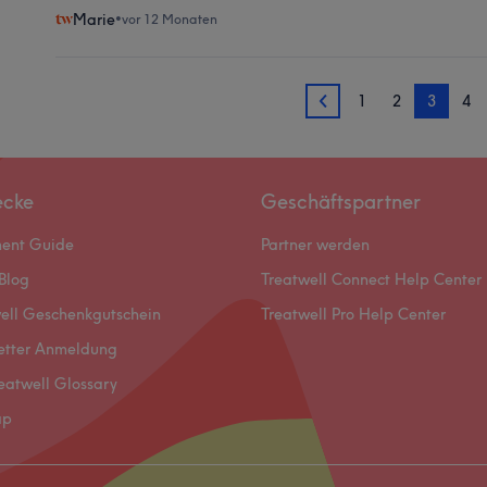
Marie
•
vor 12 Monaten
1
2
3
4
2
ecke
Geschäftspartner
ment Guide
Partner werden
Blog
Treatwell Connect Help Center
ell Geschenkgutschein
Treatwell Pro Help Center
etter Anmeldung
eatwell Glossary
ap