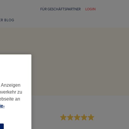
FÜR GESCHÄFTSPARTNER
LOGIN
ER BLOG
d Anzeigen
nverkehr zu
ebseite an
e-
rvice