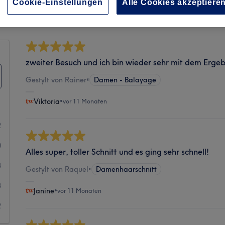
Sauberkeit
Cookie-Einstellungen
Alle Cookies akzeptiere
zweiter Besuch und ich bin wieder sehr mit dem Ergeb
Gestylt von Rainer
•
Damen - Balayage
Viktoria
•
vor 11 Monaten
2
0
Alles super, toller Schnitt und es ging sehr schnell!
3
Gestylt von Raquel
•
Damenhaarschnitt
3
Janine
•
vor 11 Monaten
2