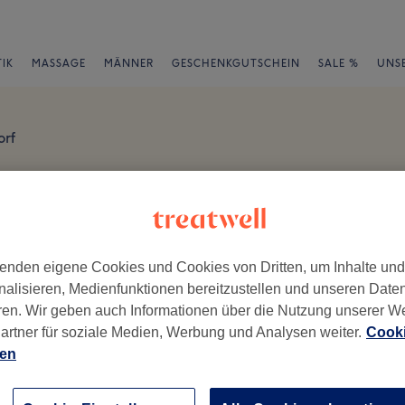
IK
MASSAGE
MÄNNER
GESCHENKGUTSCHEIN
SALE %
UNS
orf
gen
en
enden eigene Cookies und Cookies von Dritten, um Inhalte un
nalisieren, Medienfunktionen bereitzustellen und unseren Date
ren. Wir geben auch Informationen über die Nutzung unserer W
artner für soziale Medien, Werbung und Analysen weiter.
Cooki
ch geschrieben.
ien
Ambiente
Se