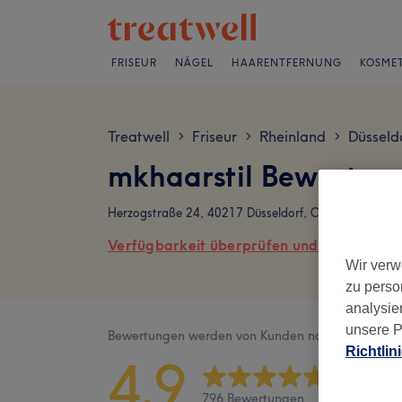
FRISEUR
NÄGEL
HAARENTFERNUNG
KOSMET
Treatwell
Friseur
Rheinland
Düsseld
>
>
>
mkhaarstil Bewertun
Herzogstraße 24, 40217 Düsseldorf, Carlstadt
Verfügbarkeit überprüfen und online buch
Wir verw
zu perso
analysie
unsere P
Bewertungen werden von Kunden nach ihrem Besu
Richtlin
4,9
796 Bewertungen