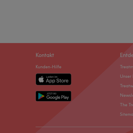
Kontakt
Entd
Kunden-Hilfe
Treat
Unser 
Treatw
Newsl
The Tr
Sitem