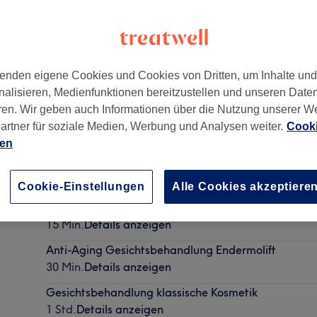
enden eigene Cookies und Cookies von Dritten, um Inhalte un
nalisieren, Medienfunktionen bereitzustellen und unseren Date
chland
,
Berlin
ren. Wir geben auch Informationen über die Nutzung unserer W
artner für soziale Medien, Werbung und Analysen weiter.
Cooki
ien
Paraffinbad
30 Min.
Details anzeigen
Cookie-Einstellungen
Alle Cookies akzeptiere
Wimpernverlängerung entfernen
15 Min.
Details anzeigen
Anti-Aging Gesichtsbehandlung Endermolift
30 Min.
Details anzeigen
Gesichtsbehandlung klassische Kosmetik
1 Std.
Details anzeigen