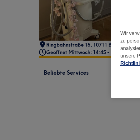
Wir verw
zu perso
Ringbahnstraße 15, 10711 Berlin, Deuts
analysie
Geöffnet Mittwoch: 14:45 - 18:00
unsere P
Richtlin
Beliebte Services