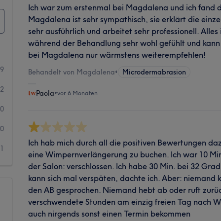
Ich war zum erstenmal bei Magdalena und ich fand d
Magdalena ist sehr sympathisch, sie erklärt die einz
sehr ausführlich und arbeitet sehr professionell. Alles
während der Behandlung sehr wohl gefühlt und kan
bei Magdalena nur wärmstens weiterempfehlen!
39
Behandelt von Magdalena
•
Microdermabrasion
2
Paola
•
vor 6 Monaten
0
0
Ich hab mich durch all die positiven Bewertungen dazu
1
eine Wimpernverlängerung zu buchen. Ich war 10 Min
der Salon: verschlossen. Ich habe 30 Min. bei 32 Gra
kann sich mal verspäten, dachte ich. Aber: niemand 
den AB gesprochen. Niemand hebt ab oder ruft zurüc
verschwendete Stunden am einzig freien Tag nach W
auch nirgends sonst einen Termin bekommen