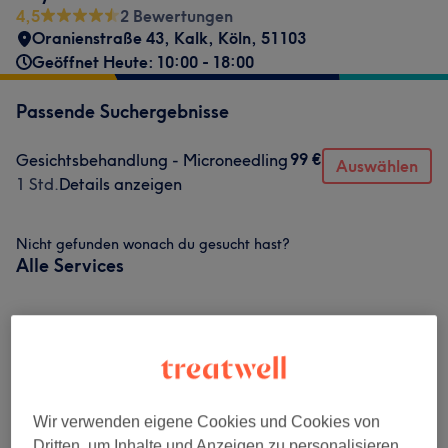
4,5
2 Bewertungen
Oranienstraße 43
,
Kalk
,
Köln
,
51103
Geöffnet Heute: 10:00 - 18:00
Passende Suchergebnisse
99 €
Gesichtsbehandlung - Microneedling
Auswählen
1 Std.
Details anzeigen
Nicht gefunden wonach du gesucht hast?
Alle Services
Gesichtsbehandlungen
(
3
)
ab 65 €
Augenbrauen & Wimpernbehandlungen
(
3
)
ab 15 €
Wir verwenden eigene Cookies und Cookies von
Dritten, um Inhalte und Anzeigen zu personalisieren,