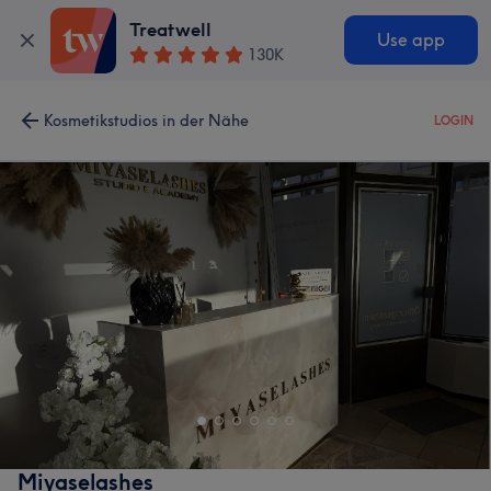
Treatwell
Use app
130K
Kosmetikstudios in der Nähe
LOGIN
Miyaselashes