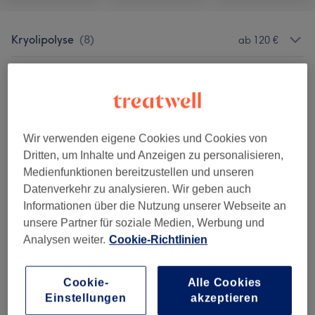
Kryolipolyse
(
8
)
ab 120 €
Körperpeelings & Rückenbehandlungen
(
4
)
ab 69 €
Gewichts- & Cellulite Behandlungen
(
2
)
ab 50 €
Wir verwenden eigene Cookies und Cookies von
Körperbehandlungen
(
2
)
ab 99 €
Dritten, um Inhalte und Anzeigen zu personalisieren,
Medienfunktionen bereitzustellen und unseren
Datenverkehr zu analysieren. Wir geben auch
Salonbewertungen
Informationen über die Nutzung unserer Webseite an
unsere Partner für soziale Medien, Werbung und
Analysen weiter.
Cookie-Richtlinien
4,8
1634 Bewertungen
Cookie-
Alle Cookies
Einstellungen
akzeptieren
Ambiente