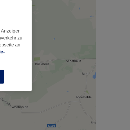
d Anzeigen
nverkehr zu
ebseite an
e-
n