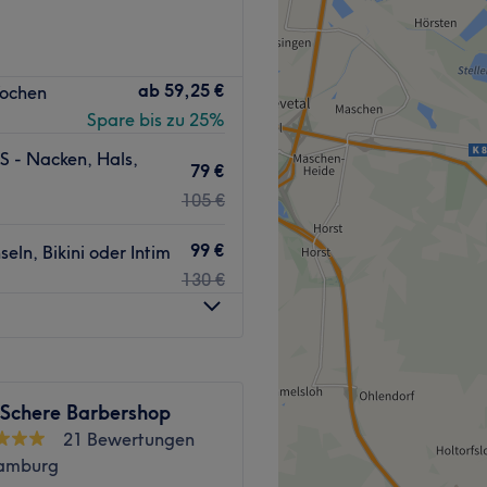
essionell.
ke-up.
licher Stil im Mittelpunkt.
ab
59,25 €
Wochen
aft und Präzision für
Spare bis zu 25%
Colorationen und perfekte
Zurück zur Salonansicht
extravagant.
S - Nacken, Hals,
79 €
ratung, hochwertige
105 €
spannte Atmosphäre. Ob
bei uns ist jede Kundin und
99 €
ln, Bikini oder Intim
130 €
Zurück zur Salonansicht
 Schere Barbershop
21 Bewertungen
Hamburg