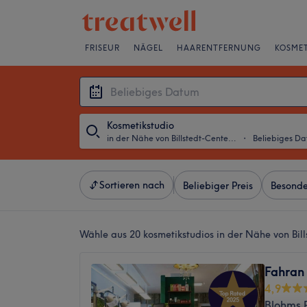
FRISEUR
NÄGEL
HAARENTFERNUNG
KOSMET
Kosmetikstudio
in der Nähe von Billstedt-Center, Hamburg
・
Beliebiges D
Sortieren nach
Beliebiger Preis
Besonde
Wähle aus 20
kosmetikstudios in der Nähe von Bi
Fahran
4,9
Blohms 