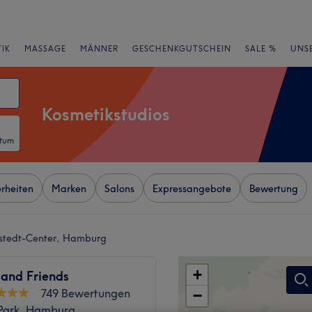
IK
MASSAGE
MÄNNER
GESCHENKGUTSCHEIN
SALE %
UNS
Kosmetikstudios
atum
rheiten
Marken
Salons
Expressangebote
Bewertung
llstedt-Center, Hamburg
+
 and Friends
749 Bewertungen
−
Park, Hamburg