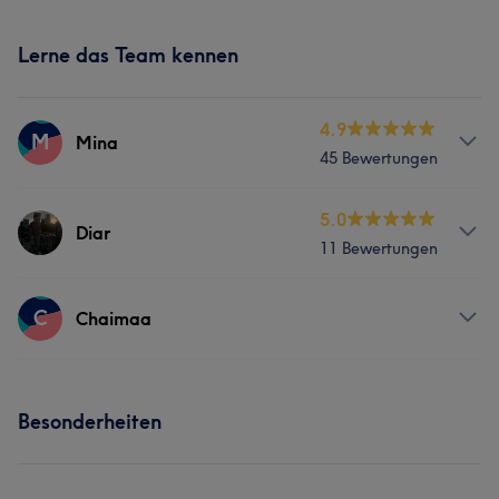
Lerne das Team kennen
4.9
M
Mina
45 Bewertungen
Services
5.0
Diar
11 Bewertungen
Friseur
Gesicht
Haarentfernung
Services
C
Chaimaa
Was unsere Kunden über Mina sagen
Friseur
Gesicht
Haarentfernung
Sympathisch
5
Services
Besonderheiten
Portfolio
Friseur
Gesicht
Haarentfernung