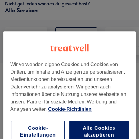
Nicht gefunden wonach du gesucht hast?
Alle Services
Alle
Friseur
Haarentfernun
Wir verwenden eigene Cookies und Cookies von
Dritten, um Inhalte und Anzeigen zu personalisieren,
Damen - Haarschnitte & Stylings
(
11
)
ab 35 €
Medienfunktionen bereitzustellen und unseren
Datenverkehr zu analysieren. Wir geben auch
Herren - Haarschnitte & Stylings
(
8
)
ab 17 €
Informationen über die Nutzung unserer Webseite an
unsere Partner für soziale Medien, Werbung und
Damen - Farbe & Coloration
(
12
)
ab 60 €
Analysen weiter.
Cookie-Richtlinien
Herren - Farbe & Grauhaarkaschierung
(
1
)
73 €
Cookie-
Alle Cookies
Einstellungen
akzeptieren
Haarverlängerung
(
1
)
ab 350 €