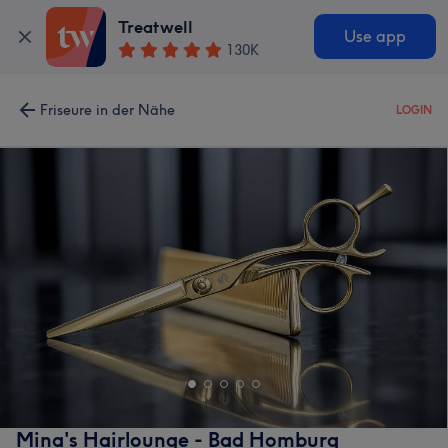
Treatwell
Use app
130K
Friseure in der Nähe
LOGIN
Mina's Hairlounge - Bad Homburg