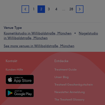
1
2
3
4
…
28
1
3
Venue Type
Kosmetikstudio in Willibaldstraße, München
Nagelstudio
in Willibaldstraße, München
See more venues in Willibaldstraße, München
Kontakt
Entdecke
Kunden-Hilfe
Treatment Guide
Unser Blog
Treatwell Geschenkgutschein
Newsletter Anmeldung
The Treatwell Glossary