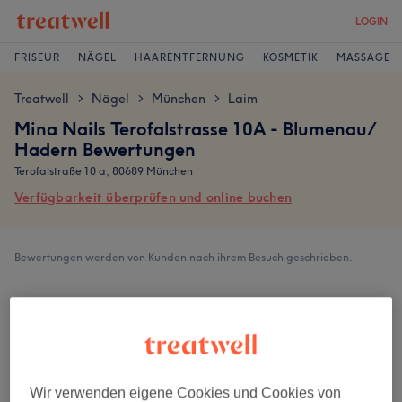
LOGIN
FRISEUR
NÄGEL
HAARENTFERNUNG
KOSMETIK
MASSAGE
Treatwell
Nägel
München
Laim
>
>
>
Mina Nails Terofalstrasse 10A - Blumenau/
Hadern Bewertungen
Terofalstraße 10 a, 80689 München
Verfügbarkeit überprüfen und online buchen
Bewertungen werden von Kunden nach ihrem Besuch geschrieben.
4,5
176 Bewertungen
Ambiente
Wir verwenden eigene Cookies und Cookies von