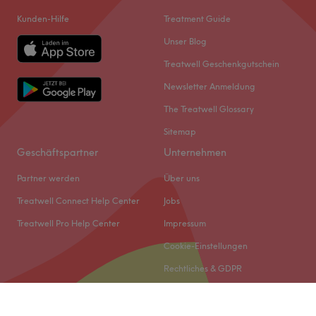
Kunden-Hilfe
Treatment Guide
Unser Blog
Treatwell Geschenkgutschein
Newsletter Anmeldung
The Treatwell Glossary
Sitemap
Geschäftspartner
Unternehmen
Partner werden
Über uns
Treatwell Connect Help Center
Jobs
Treatwell Pro Help Center
Impressum
Cookie-Einstellungen
Rechtliches & GDPR