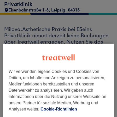
Privatklinik
Eisenbahnstraße 1-3
,
Leipzig
,
04315
Milova.Asthetische Praxis bei ESeins
Privatklinik nimmt derzeit keine Buchungen
über Treatwell entgegen. Nutzen Sie das
Suchfeld oben auf der Seite, um
verfügbare
Salons in Ihrer Nähe zu finden.
Dort warten
viele erstklassige Profis auf Ihren Besuch.
Wir verwenden eigene Cookies und Cookies von
Dritten, um Inhalte und Anzeigen zu personalisieren,
Finde die besten Salons in deiner Nähe
Medienfunktionen bereitzustellen und unseren
Datenverkehr zu analysieren. Wir geben auch
Informationen über die Nutzung unserer Webseite an
unsere Partner für soziale Medien, Werbung und
Auf Treatwell finden
Analysen weiter.
Cookie-Richtlinien