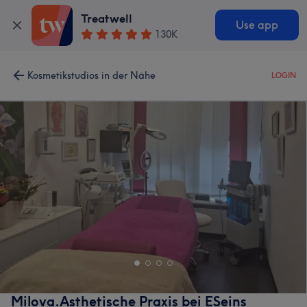
Treatwell
Use app
130K
Kosmetikstudios in der Nähe
LOGIN
Milova.Asthetische Praxis bei ESeins