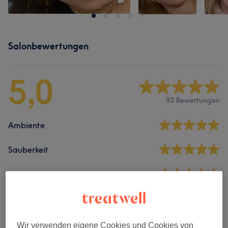
Salonbewertungen
5,0
93 Bewertungen
Ambiente
Sauberkeit
Service
Bewertungen filtern
Wir verwenden eigene Cookies und Cookies von