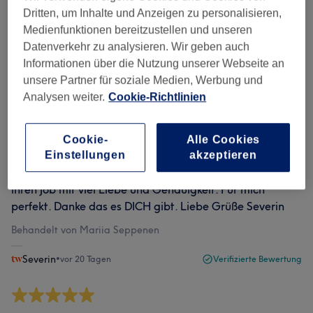
Dritten, um Inhalte und Anzeigen zu personalisieren,
Bewertung
Nach Sternen filtern
Medienfunktionen bereitzustellen und unseren
Datenverkehr zu analysieren. Wir geben auch
Informationen über die Nutzung unserer Webseite an
Verifizierte Bewertungen
unsere Partner für soziale Medien, Werbung und
Geschrieben von unseren Kunden, damit du weißt, was
Analysen weiter.
Cookie-Richtlinien
dich in jedem Salon erwartet.
Cookie-
Alle Cookies
Einstellungen
akzeptieren
Maria, ist für mich die beste Wimpernstylistin. Sie macht
ihren Job mit viel Liebe und Genauigkeit. Für mich
perfekt. Danke das es DICH gibt. Liebe Grüße Severin
Behandelt von Mariia Seppenen
Severin
•
vor 20 Tagen
Verifizierte Bewertung