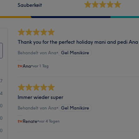
Sauberkeit
Thank you for the perfect holiday mani and pedi An
Behandelt von Ana
•
Gel Maniküre
Ana
•
vor 1 Tag
67
4
Immer wieder super
0
Behandelt von Ana
•
Gel Maniküre
0
Renate
•
vor 4 Tagen
0