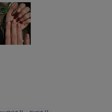
gewöhnlich
21
Herzlich
17