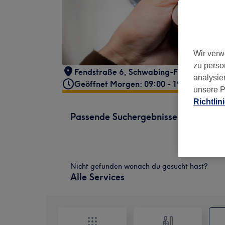
Wir verw
zu perso
Fendstraße 6
,
Schwabing-Freimann
,
Mü
analysie
Geöffnet Morgen: 09:00 - 19:00
unsere P
Richtlin
Passende Suchergebnisse
Nicht gefunden wonach du gesucht hast?
Alle Services