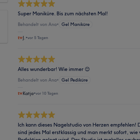
Super Maniküre. Bis zum nächsten Mal!
Behandelt von Ana
•
Gel Maniküre
J.
•
vor 5 Tagen
Alles wunderbar! Wie immer 😊
Behandelt von Ana
•
Gel Pediküre
Katja
•
vor 10 Tagen
Ich kann dieses Nagelstudio von Herzen empfehlen! 
sind jedes Mal erstklassig und man merkt sofort, wie 
Perfektion gelegt wird. Das Studio ist makellos saub