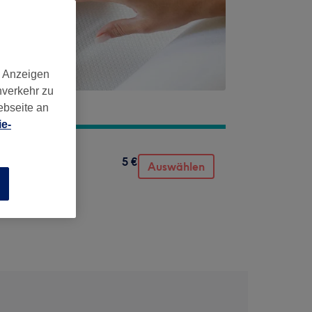
d Anzeigen
nverkehr zu
ebseite an
e-
5 €
Auswählen
n