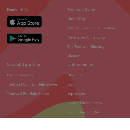
Kunden-Hilfe
Treatment Guide
Unser Blog
Treatwell Geschenkgutschein
Newsletter Anmeldung
The Treatwell Glossary
Sitemap
Geschäftspartner
Unternehmen
Partner werden
Über uns
Treatwell Connect Help Center
Jobs
Treatwell Pro Help Center
Impressum
Cookie-Einstellungen
Rechtliches & GDPR