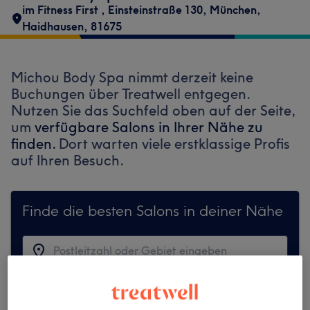
im Fitness First
,
Einsteinstraße 130
,
München,
Haidhausen
,
81675
Michou Body Spa nimmt derzeit keine
Buchungen über Treatwell entgegen.
Nutzen Sie das Suchfeld oben auf der Seite,
um
verfügbare Salons in Ihrer Nähe zu
finden.
Dort warten viele erstklassige Profis
auf Ihren Besuch.
Finde die besten Salons in deiner Nähe
Auf Treatwell finden