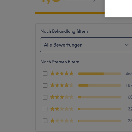
Nach Behandlung filtern
Alle Bewertungen
Nach Sternen filtern
46
18
6
3
2