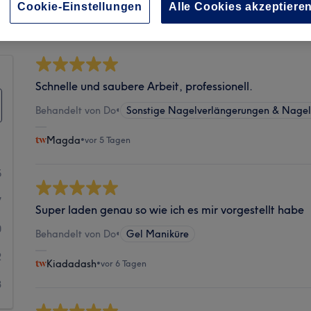
Sauberkeit
Cookie-Einstellungen
Alle Cookies akzeptiere
Schnelle und saubere Arbeit, professionell.
Behandelt von Do
•
Sonstige Nagelverlängerungen & Nagel
Magda
•
vor 5 Tagen
5
7
Super laden genau so wie ich es mir vorgestellt habe
0
Behandelt von Do
•
Gel Maniküre
2
Kiadadash
•
vor 6 Tagen
3