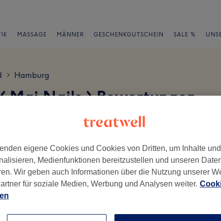
IK
MASSAGE
MÄNNER
GESCHENKGUTSCHEIN
SALE %
UNS
d
Hamburg
>
( Mai Nails ) Bewertungen
en
enden eigene Cookies und Cookies von Dritten, um Inhalte un
nalisieren, Medienfunktionen bereitzustellen und unseren Date
ren. Wir geben auch Informationen über die Nutzung unserer W
artner für soziale Medien, Werbung und Analysen weiter.
Cooki
ch geschrieben.
ien
Ambiente
Se