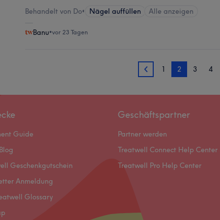
Behandelt von Do
•
Nägel auffüllen
Alle anzeigen
Banu
•
vor 23 Tagen
1
2
3
4
1
ecke
Geschäftspartner
ment Guide
Partner werden
Blog
Treatwell Connect Help Center
ell Geschenkgutschein
Treatwell Pro Help Center
etter Anmeldung
eatwell Glossary
ap