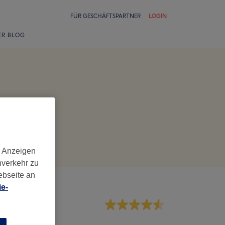
FÜR GESCHÄFTSPARTNER
LOGIN
ER BLOG
d Anzeigen
nverkehr zu
ebseite an
e-
rvice