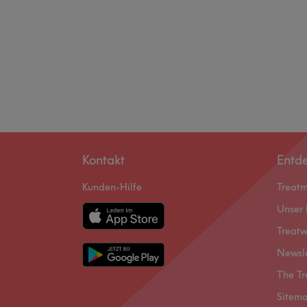
Kontakt
Entd
Kunden-Hilfe
Treat
Unser 
Treatw
Newsl
The Tr
Sitem